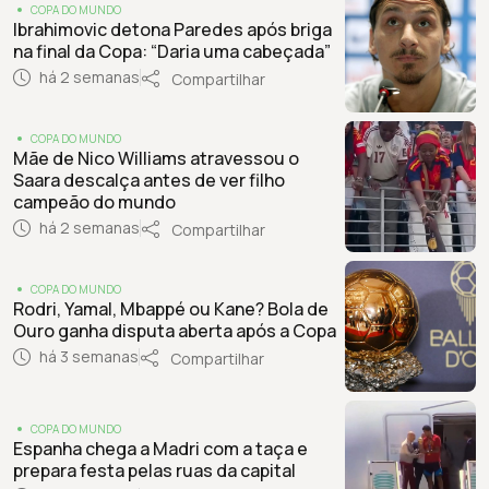
COPA DO MUNDO
Ibrahimovic detona Paredes após briga
Vasco da Gama
21
20
5
6
9
-8
18º
na final da Copa: “Daria uma cabeçada”
Remo
21
21
5
6
10
-10
19º
há 2 semanas
Compartilhar
Chapecoense
10
20
1
7
12
-22
20º
COPA DO MUNDO
Mãe de Nico Williams atravessou o
Saara descalça antes de ver filho
campeão do mundo
há 2 semanas
Compartilhar
COPA DO MUNDO
Rodri, Yamal, Mbappé ou Kane? Bola de
Ouro ganha disputa aberta após a Copa
há 3 semanas
Compartilhar
COPA DO MUNDO
Espanha chega a Madri com a taça e
prepara festa pelas ruas da capital