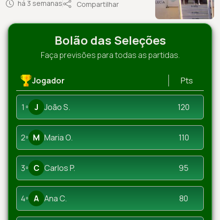
há 3 semanas
Compartilhar
Bolão das Seleções
Faça previsões para todas as partidas.
Jogador
Pts
1º
J
João S.
120
2º
M
Maria O.
110
3º
C
Carlos P.
95
4º
A
Ana C.
80