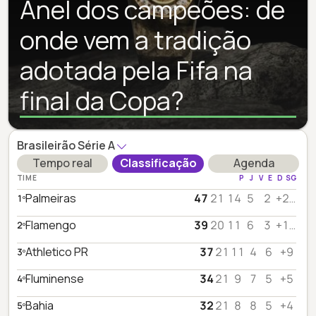
Anel dos campeões: de
onde vem a tradição
adotada pela Fifa na
final da Copa?
Brasileirão Série A
Tempo real
Classificação
Agenda
TIME
P
J
V
E
D
SG
Palmeiras
47
21
14
5
2
+22
1º
Flamengo
39
20
11
6
3
+19
2º
Athletico PR
37
21
11
4
6
+9
3º
Fluminense
34
21
9
7
5
+5
4º
Bahia
32
21
8
8
5
+4
5º