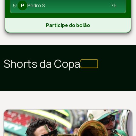
5º
P
Pedro S.
75
Participe do bolão
Jogadores na
Por onde anda cada
que disputar
jogador do 7×1?
outra seleçã
Shorts da Copa
1:01
1:39