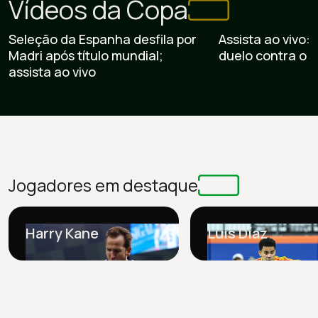
Vídeos da Copa
Ver vídeo
Ver vídeo
Seleção da Espanha desfila por
Assista ao vivo:
Madri após título mundial;
duelo contra o 
assista ao vivo
Jogadores em destaque
Idade:
29
Idade:
32
Clube Atual:
Bayern 
Clube atual:
Bayern de
Munique
Munique
Harry Kane
Luis Díaz
Passagens:
Junior F
Passagens:
Tottenham,
Porto e Liverpool
Millwall e Leicester
Principais títulos:
Principais títulos:
Premier League,
Chuteira de Ouro, 10
Supertaça da Aleman
Artilharias e Bundesliga