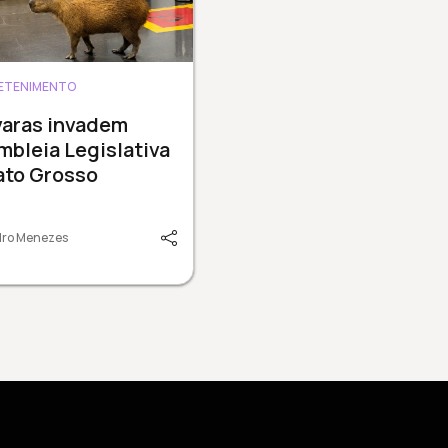
ETENIMENTO
varas invadem
bleia Legislativa
ato Grosso
dro Menezes