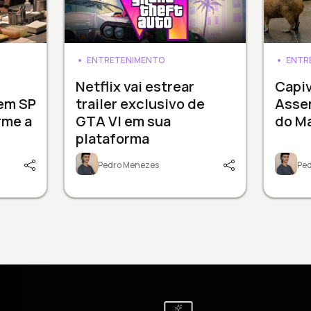
ENTRETENIMENTO
ENTR
3
Netflix vai estrear
Capi
 em SP
trailer exclusivo de
Assem
rme a
GTA VI em sua
do M
plataforma
Pedro Menezes
Pe