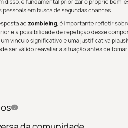
 disso, é fundamental priorizar o próprio bem-e
 pessoais em busca de segundas chances.
esposta ao
zombieing
, é importante refletir sob
ior e a possibilidade de repetição desse compo
um vínculo significativo e uma justificativa plausí
e ser válido reavaliar a situação antes de tomar
ios
0
versa da comunidade