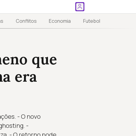
as
Conflitos
Economia
Futebol
meno que
a era
ações. - O novo
hosting. -
za. - O retorno pode