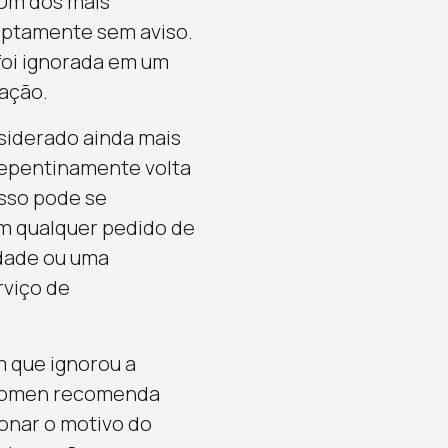
 Um dos mais
ruptamente sem aviso.
foi ignorada em um
ação.
siderado ainda mais
epentinamente volta
isso pode se
m qualquer pedido de
idade ou uma
rviço de
m que ignorou a
 Women recomenda
ionar o motivo do