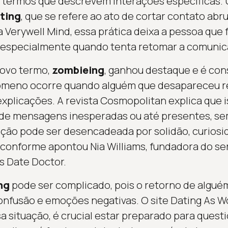
 termos que descrevem interações específicas.
ting
, que se refere ao ato de cortar contato ab
 Verywell Mind, essa prática deixa a pessoa que 
, especialmente quando tenta retomar a comunic
ovo termo,
zombieing
, ganhou destaque e é con
ômeno ocorre quando alguém que desapareceu r
xplicações. A revista Cosmopolitan explica que 
 de mensagens inesperadas ou até presentes, se
ação pode ser desencadeada por solidão, curios
conforme apontou Nia Williams, fundadora do se
 Date Doctor.
ng
pode ser complicado, pois o retorno de algué
onfusão e emoções negativas. O site Dating As
a situação, é crucial estar preparado para quest