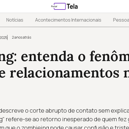
Notícias
Acontecimentos Internacionais
Pesso
2 anos atrás
 2025
ng: entenda o fenô
e relacionamentos n
 descreve o corte abrupto de contato sem explic
 refere-se ao retorno inesperado de quem fez g
m que o zombieing pode causar confusão e triste