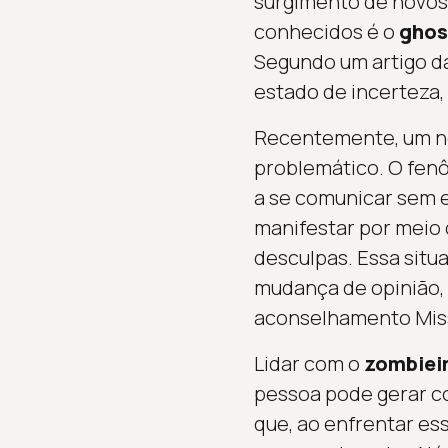
surgimento de novos
conhecidos é o
ghos
Segundo um artigo da
estado de incerteza
Recentemente, um n
problemático. O fen
a se comunicar sem e
manifestar por meio
desculpas. Essa situ
mudança de opinião, 
aconselhamento Miss
Lidar com o
zombiei
pessoa pode gerar c
que, ao enfrentar ess