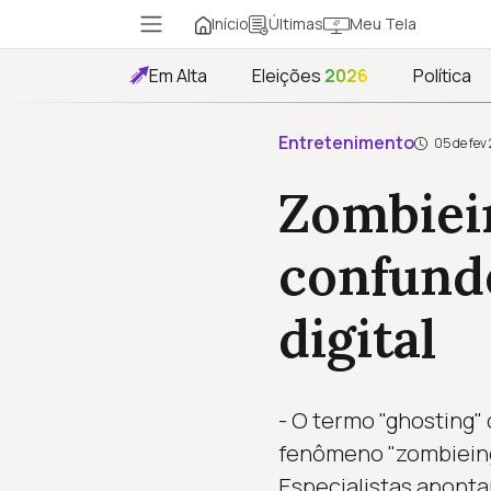
Início
Meu Tela
Últimas
Em Alta
Eleições
2026
Política
Entretenimento
05 de fev
Zombiei
confund
digital
- O termo "ghosting"
fenômeno "zombieing"
Especialistas aponta