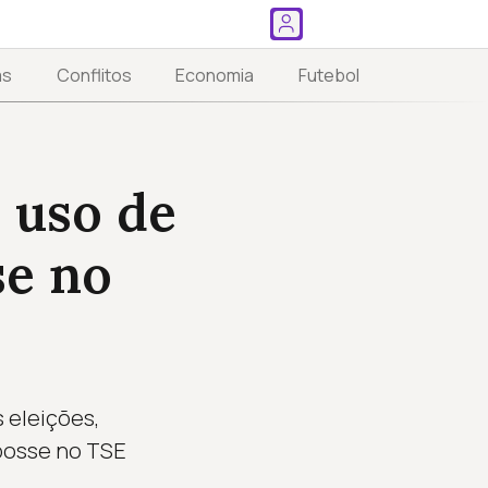
as
Conflitos
Economia
Futebol
 uso de
se no
 eleições,
 posse no TSE