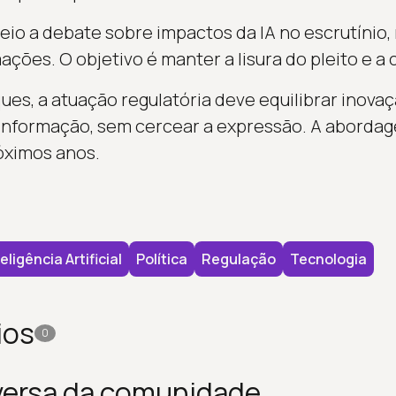
io a debate sobre impactos da IA no escrutínio,
ações. O objetivo é manter a lisura do pleito e a 
s, a atuação regulatória deve equilibrar inovaç
informação, sem cercear a expressão. A abordag
óximos anos.
eligência Artificial
Política
Regulação
Tecnologia
ios
0
versa da comunidade