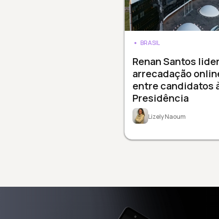
BRASIL
Renan Santos lide
arrecadação onlin
entre candidatos 
Presidência
Lizely Naoum