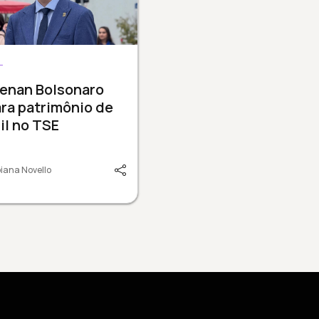
L
Renan Bolsonaro
ra patrimônio de
il no TSE
iana Novello