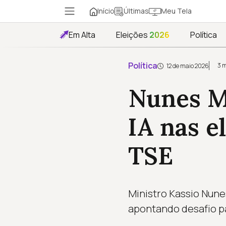
Início
Meu Tela
Últimas
Em Alta
Eleições
2026
Política
Política
3 m
12 de maio 2026
Nunes M
IA nas e
TSE
Ministro Kassio Nune
apontando desafio pa