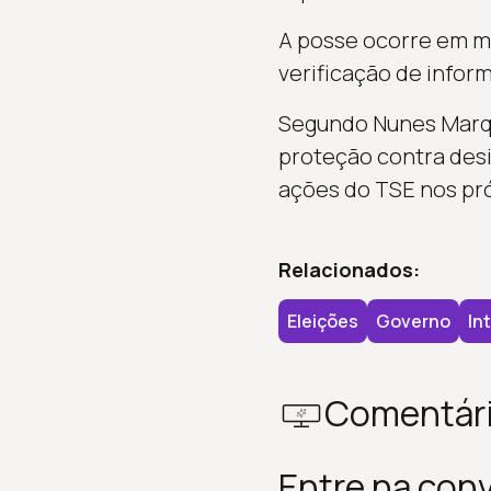
A posse ocorre em me
verificação de inform
Segundo Nunes Marque
proteção contra des
ações do TSE nos pr
Relacionados:
Eleições
Governo
Int
Comentár
Entre na con