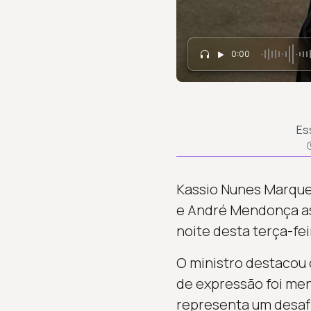
0:00
Es
Kassio Nunes Marques
e André Mendonça ass
noite desta terça-feir
O ministro destacou o
de expressão foi men
representa um desaf