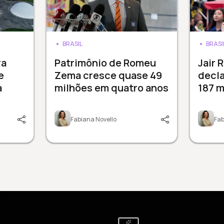
BRASIL
BRASI
ra
Patrimônio de Romeu
Jair 
e
Zema cresce quase 49
decla
à
milhões em quatro anos
187 m
Fabiana Novello
Fab