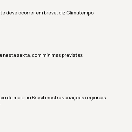
ste deve ocorrer em breve, diz Climatempo
r
a nesta sexta, com mínimas previstas
r
cio de maio no Brasil mostra variações regionais
r