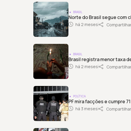
BRASIL
Norte do Brasil segue com c
há 2 meses
Compartilha
BRASIL
Brasil registra menor taxa d
há 2 meses
Compartilha
POLÍTICA
PF mira facções e cumpre 7
há 3 meses
Compartilha