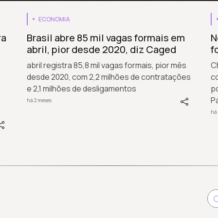
ECONOMIA
ra
Brasil abre 85 mil vagas formais em
N
abril, pior desde 2020, diz Caged
f
abril registra 85,8 mil vagas formais, pior mês
Ch
desde 2020, com 2,2 milhões de contratações
c
e 2,1 milhões de desligamentos
p
P
há 2 meses
há 