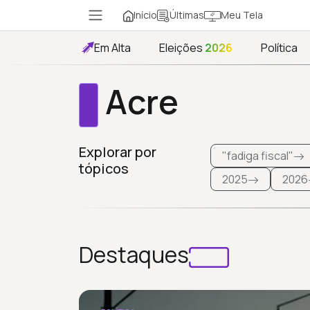
Início
Meu Tela
Últimas
Em Alta
Eleições
2026
Política
Acre
Explorar por
"fadiga fiscal"
tópicos
2025
2026
Destaques