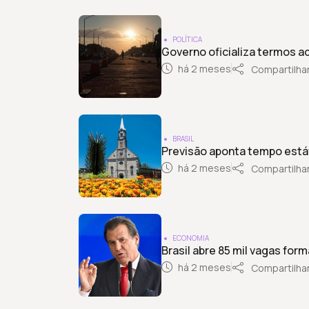
POLÍTICA
Governo oficializa termos a
há 2 meses
Compartilha
BRASIL
Previsão aponta tempo estáv
há 2 meses
Compartilha
ECONOMIA
Brasil abre 85 mil vagas form
há 2 meses
Compartilha