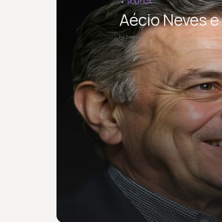
POLÍTICA
Aécio Neves e
há 2 meses