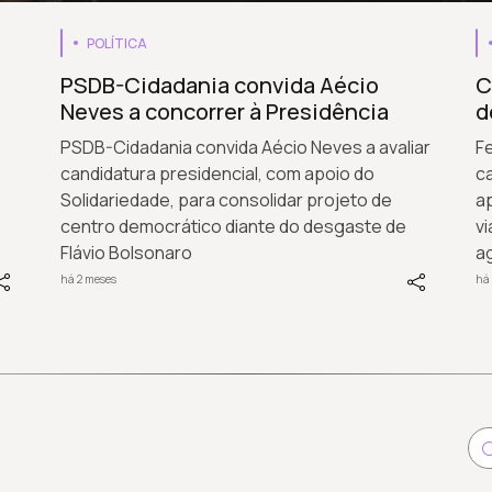
POLÍTICA
PSDB-Cidadania convida Aécio
C
Neves a concorrer à Presidência
d
PSDB-Cidadania convida Aécio Neves a avaliar
F
candidatura presidencial, com apoio do
ca
Solidariedade, para consolidar projeto de
a
centro democrático diante do desgaste de
vi
Flávio Bolsonaro
ag
há 2 meses
há