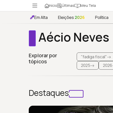
Início
Meu Tela
Últimas
Em Alta
Eleições
2026
Política
Aécio Neves
Explorar por
"fadiga fiscal"
tópicos
2025
2026
Destaques