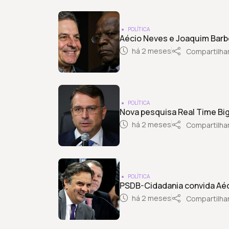
POLÍTICA
Aécio Neves e Joaquim Barb
há 2 meses
Compartilha
POLÍTICA
Nova pesquisa Real Time Big 
há 2 meses
Compartilha
POLÍTICA
PSDB-Cidadania convida Aéc
há 2 meses
Compartilha