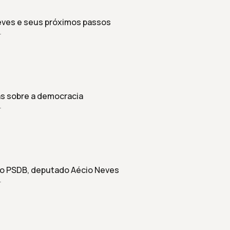
Neves e seus próximos passos
r
cas sobre a democracia
r
 do PSDB, deputado Aécio Neves
r