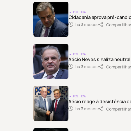
POLÍTICA
Cidadania aprova pré-candid
há 3 meses
Compartilha
POLÍTICA
Aécio Neves sinaliza neutra
há 3 meses
Compartilha
POLÍTICA
Aécio reage à desistência d
há 3 meses
Compartilha