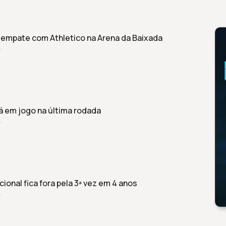
 empate com Athletico na Arena da Baixada
r
á em jogo na última rodada
r
ional fica fora pela 3ª vez em 4 anos
r