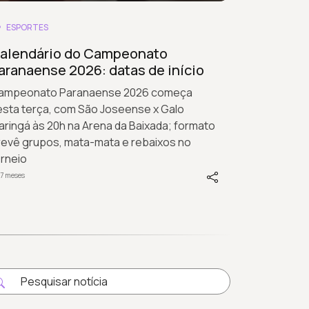
ESPORTES
alendário do Campeonato
aranaense 2026: datas de início
ampeonato Paranaense 2026 começa
esta terça, com São Joseense x Galo
ringá às 20h na Arena da Baixada; formato
revê grupos, mata-mata e rebaixos no
orneio
7 meses