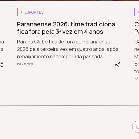
ESPORTES
Paranaense 2026: time tradicional
C
fica fora pela 3ª vez em 4 anos
P
ma
Paraná Clube fica de fora do Paranaense
C
is
2026 pela terceira vez em quatro anos, após
n
rebaixamento na temporada passada
Ma
p
há 7 meses
t
há 