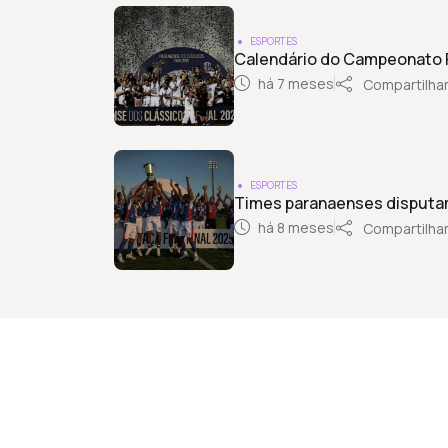
ESPORTES
Calendário do Campeonato P
há 7 meses
Compartilha
ESPORTES
Times paranaenses disputam
há 8 meses
Compartilha