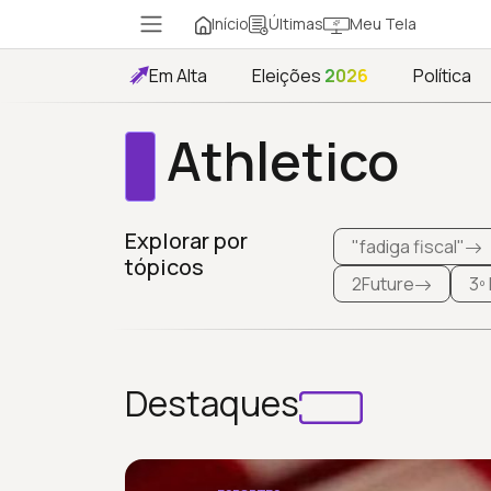
Início
Meu Tela
Últimas
Em Alta
Eleições
2026
Política
Athletico
Explorar por
"fadiga fiscal"
tópicos
2Future
3º
Destaques