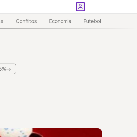
as
Conflitos
Economia
Futebol
5%