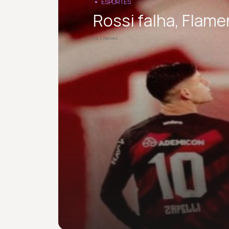
ESPORTES
Rossi falha, Flam
há 3 meses