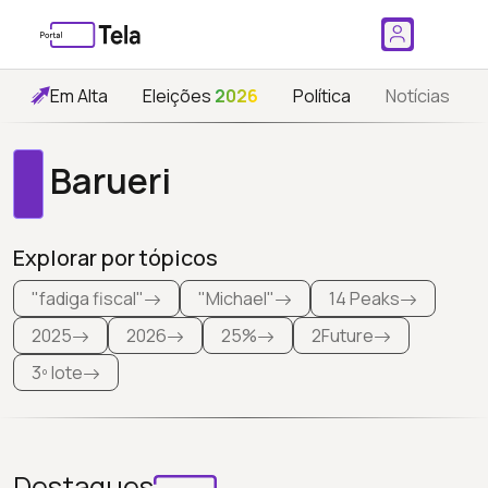
Em Alta
Eleições
2026
Política
Notícias
Barueri
Explorar por tópicos
"fadiga fiscal"
"Michael"
14 Peaks
2025
2026
25%
2Future
3º lote
Destaques