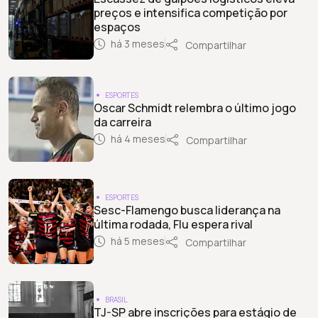
preços e intensifica competição por
espaços
há 3 meses
Compartilhar
ESPORTES
Oscar Schmidt relembra o último jogo
da carreira
há 4 meses
Compartilhar
ESPORTES
Sesc-Flamengo busca liderança na
última rodada, Flu espera rival
há 5 meses
Compartilhar
BRASIL
TJ-SP abre inscrições para estágio de