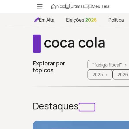
Início
Meu Tela
Últimas
Em Alta
Eleições
2026
Política
coca cola
Explorar por
"fadiga fiscal"
tópicos
2025
2026
Destaques