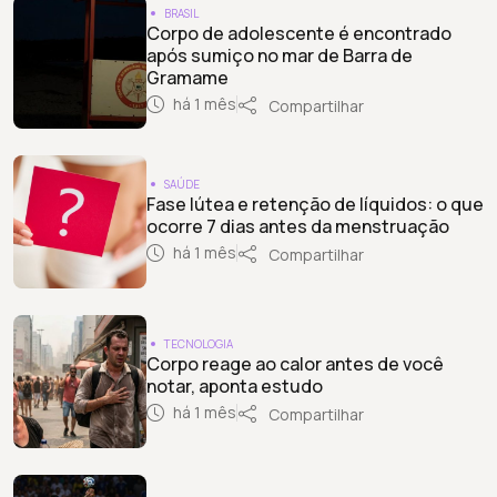
BRASIL
Corpo de adolescente é encontrado
após sumiço no mar de Barra de
Gramame
há 1 mês
Compartilhar
SAÚDE
Fase lútea e retenção de líquidos: o que
ocorre 7 dias antes da menstruação
há 1 mês
Compartilhar
TECNOLOGIA
Corpo reage ao calor antes de você
notar, aponta estudo
há 1 mês
Compartilhar