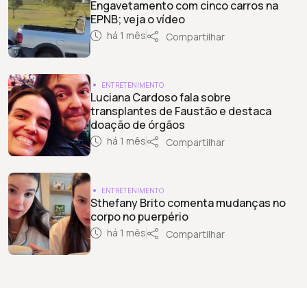
Engavetamento com cinco carros na
EPNB; veja o vídeo
há 1 mês
Compartilhar
ENTRETENIMENTO
Luciana Cardoso fala sobre
transplantes de Faustão e destaca
doação de órgãos
há 1 mês
Compartilhar
ENTRETENIMENTO
Sthefany Brito comenta mudanças no
corpo no puerpério
há 1 mês
Compartilhar