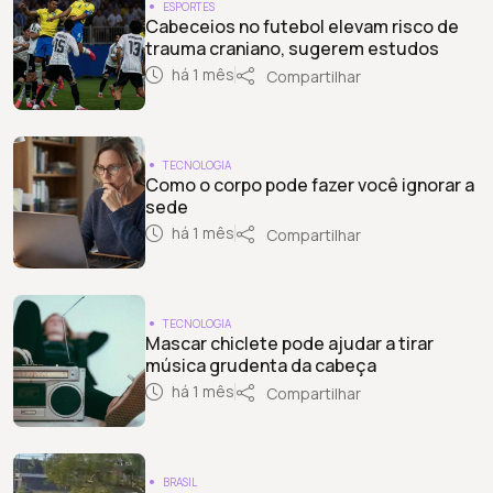
ESPORTES
Cabeceios no futebol elevam risco de
trauma craniano, sugerem estudos
há 1 mês
Compartilhar
TECNOLOGIA
Como o corpo pode fazer você ignorar a
sede
há 1 mês
Compartilhar
TECNOLOGIA
Mascar chiclete pode ajudar a tirar
música grudenta da cabeça
há 1 mês
Compartilhar
BRASIL