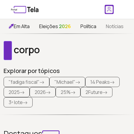
Em Alta
Eleições
2026
Política
Notícias
corpo
Explorar por tópicos
"fadiga fiscal"
"Michael"
14 Peaks
2025
2026
25%
2Future
3º lote
Destaques