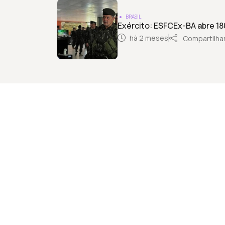
BRASIL
Exército: ESFCEx-BA abre 180
há 2 meses
Compartilha