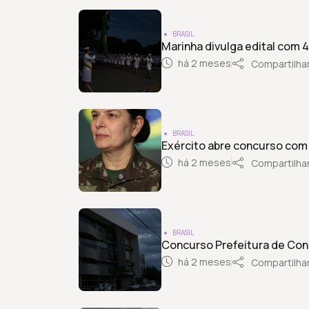
BRASIL
Marinha divulga edital com 
há 2 meses
Compartilha
BRASIL
Exército abre concurso com 2
há 2 meses
Compartilha
BRASIL
Concurso Prefeitura de Con
há 2 meses
Compartilha