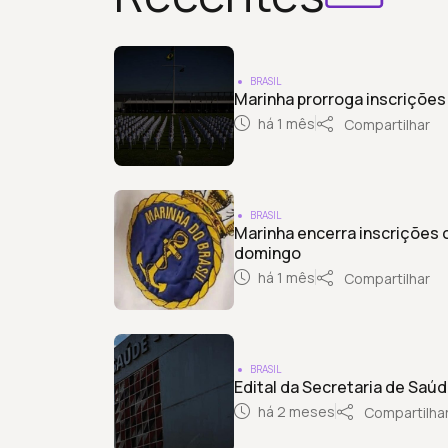
BRASIL
Marinha prorroga inscriçõe
há 1 mês
Compartilhar
BRASIL
Marinha encerra inscrições 
domingo
há 1 mês
Compartilhar
BRASIL
Edital da Secretaria de Saú
há 2 meses
Compartilha