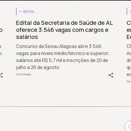
BRASIL
Edital da Secretaria de Saúde de AL
C
o
oferece 3.546 vagas com cargos e
e
salários
E
o
Concurso da Sesau Alagoas abre 3.546
C
o;
vagas para níveis médio/técnico e superior;
Ad
salários até R$ 5,7 mil e inscrições de 20 de
d
julho a 26 de agosto
qu
e
há 2 meses
há 