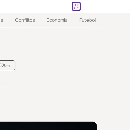
as
Conflitos
Economia
Futebol
5%