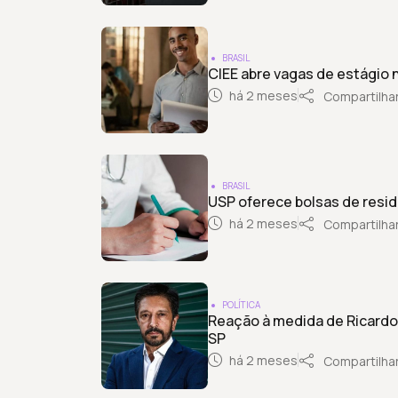
BRASIL
CIEE abre vagas de estágio 
há 2 meses
Compartilha
BRASIL
USP oferece bolsas de resid
há 2 meses
Compartilha
POLÍTICA
Reação à medida de Ricardo
SP
há 2 meses
Compartilha