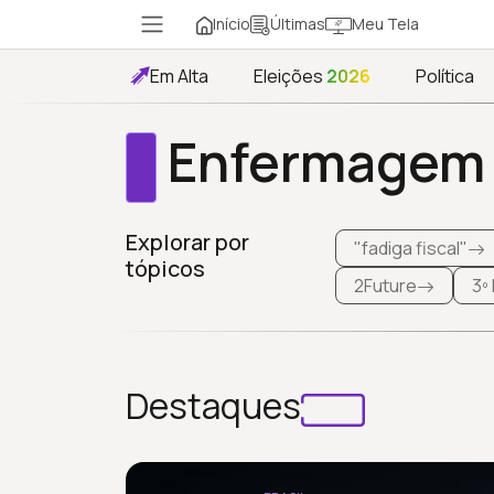
Início
Meu Tela
Últimas
Em Alta
Eleições
2026
Política
Enfermagem
Explorar por
"fadiga fiscal"
tópicos
2Future
3º
Destaques