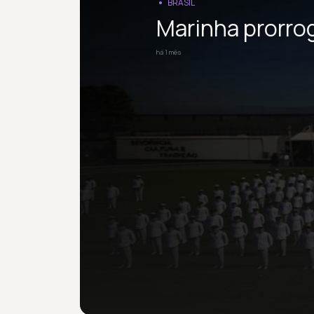
BRASIL
Marinha prorro
há 1 mês