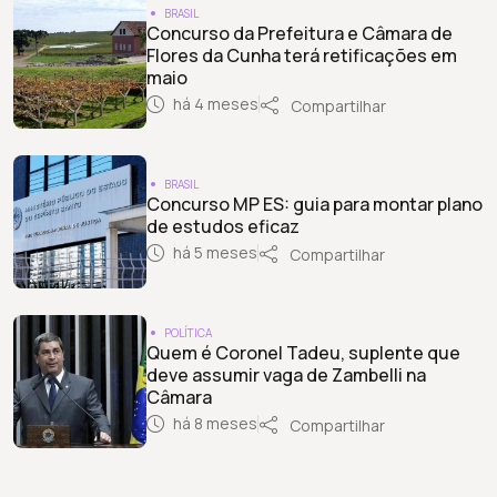
BRASIL
Concurso da Prefeitura e Câmara de
Flores da Cunha terá retificações em
maio
há 4 meses
Compartilhar
BRASIL
Concurso MP ES: guia para montar plano
de estudos eficaz
há 5 meses
Compartilhar
POLÍTICA
Quem é Coronel Tadeu, suplente que
deve assumir vaga de Zambelli na
Câmara
há 8 meses
Compartilhar