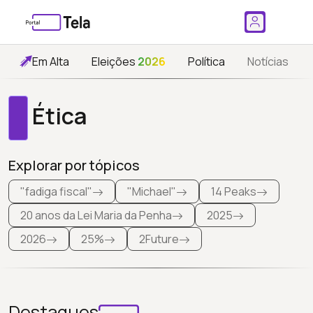
Em Alta
Eleições
2026
Política
Notícias
Ética
Explorar por tópicos
"fadiga fiscal"
"Michael"
14 Peaks
20 anos da Lei Maria da Penha
2025
2026
25%
2Future
Destaques