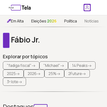
Em Alta
Eleições
2026
Política
Notícias
Fábio Jr.
Explorar por tópicos
"fadiga fiscal"
"Michael"
14 Peaks
2025
2026
25%
2Future
3º lote
Destaques