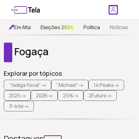
Em Alta
Eleições
2026
Política
Notícias
Fogaça
Explorar por tópicos
"fadiga fiscal"
"Michael"
14 Peaks
2025
2026
25%
2Future
3º lote
Destaques