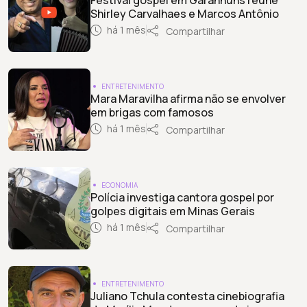
Shirley Carvalhaes e Marcos Antônio
há 1 mês
Compartilhar
ENTRETENIMENTO
Mara Maravilha afirma não se envolver
em brigas com famosos
há 1 mês
Compartilhar
ECONOMIA
Polícia investiga cantora gospel por
golpes digitais em Minas Gerais
há 1 mês
Compartilhar
ENTRETENIMENTO
Juliano Tchula contesta cinebiografia