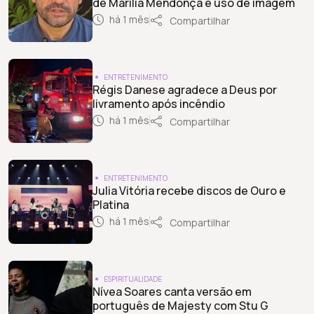
de Marília Mendonça e uso de imagem
há 1 mês
Compartilhar
ENTRETENIMENTO
Régis Danese agradece a Deus por
livramento após incêndio
há 1 mês
Compartilhar
ENTRETENIMENTO
Julia Vitória recebe discos de Ouro e
Platina
há 1 mês
Compartilhar
ESPIRITUALIDADE
Nívea Soares canta versão em
português de Majesty com Stu G