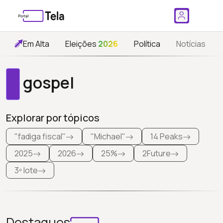
Em Alta
Eleições
2026
Política
Notícias
gospel
Explorar por tópicos
"fadiga fiscal"
"Michael"
14 Peaks
2025
2026
25%
2Future
3º lote
Destaques