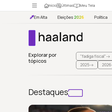
Início
Meu Tela
Últimas
Em Alta
Eleições
2026
Política
haaland
Explorar por
"fadiga fiscal"
tópicos
2025
2026
Destaques