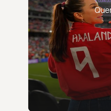
COPA D
Quem
há 1 mês