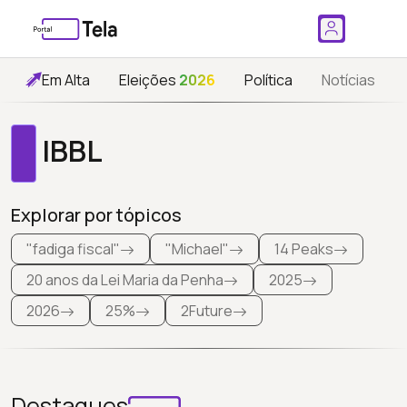
Em Alta
Eleições
2026
Política
Notícias
IBBL
Explorar por tópicos
"fadiga fiscal"
"Michael"
14 Peaks
20 anos da Lei Maria da Penha
2025
2026
25%
2Future
Destaques