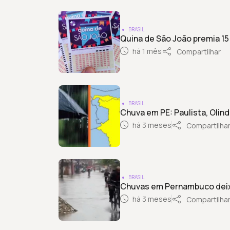
BRASIL
Quina de São João premia 1
há 1 mês
Compartilhar
BRASIL
Chuva em PE: Paulista, Olin
há 3 meses
Compartilha
BRASIL
Chuvas em Pernambuco deix
há 3 meses
Compartilha