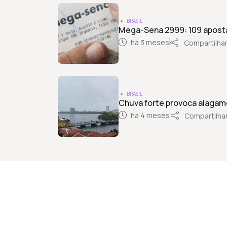
BRASIL
Mega-Sena 2999: 109 aposta
há 3 meses
Compartilha
BRASIL
Chuva forte provoca alagam
há 4 meses
Compartilha