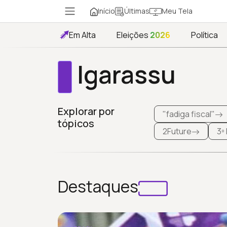
Início
Meu Tela
Últimas
Em Alta
Eleições
2026
Política
Igarassu
Explorar por
"fadiga fiscal"
tópicos
2Future
3º
Destaques