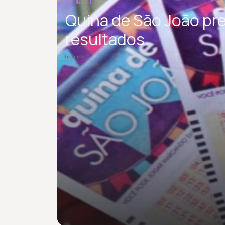
BRASIL
Quina de São João pr
resultados
há 1 mês