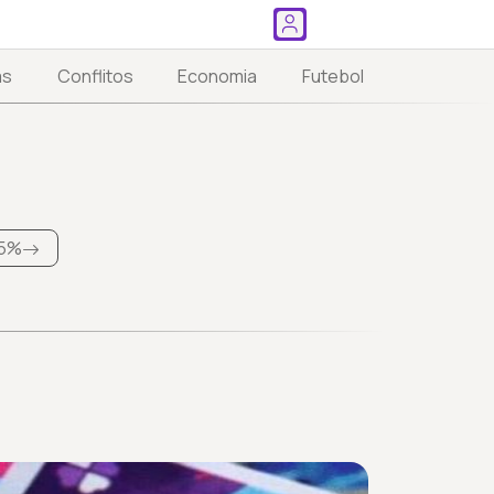
as
Conflitos
Economia
Futebol
5%