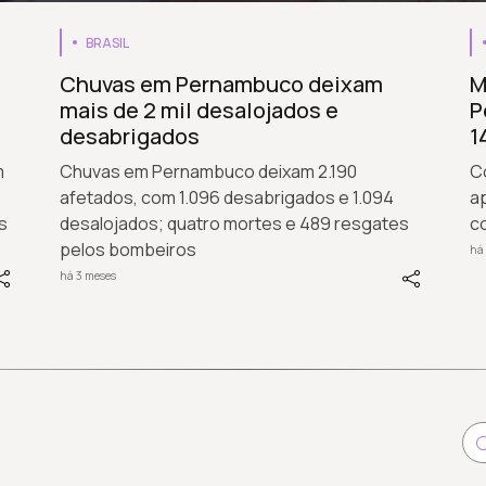
BRASIL
Chuvas em Pernambuco deixam
M
mais de 2 mil desalojados e
P
desabrigados
1
m
Chuvas em Pernambuco deixam 2.190
C
afetados, com 1.096 desabrigados e 1.094
a
s
desalojados; quatro mortes e 489 resgates
c
pelos bombeiros
há
há 3 meses