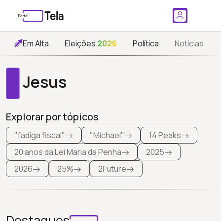
Em Alta
Eleições
2026
Política
Notícias
Jesus
Explorar por tópicos
"fadiga fiscal"
"Michael"
14 Peaks
20 anos da Lei Maria da Penha
2025
2026
25%
2Future
Destaques