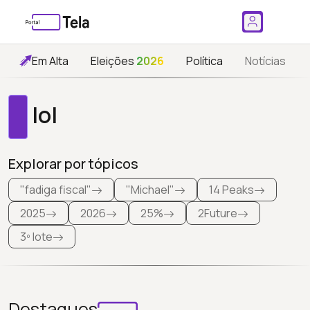
Em Alta
Eleições
2026
Política
Notícias
lol
Explorar por tópicos
"fadiga fiscal"
"Michael"
14 Peaks
2025
2026
25%
2Future
3º lote
Destaques