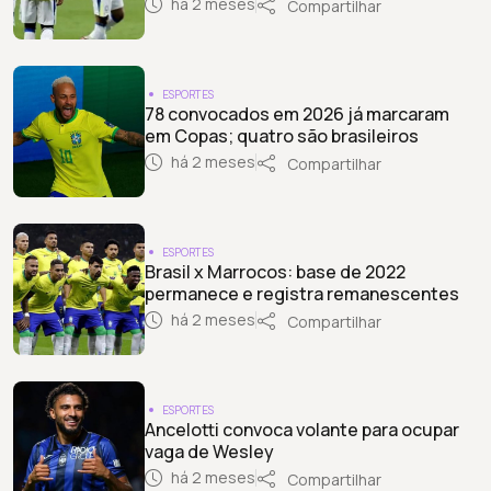
há 2 meses
Compartilhar
ESPORTES
78 convocados em 2026 já marcaram
em Copas; quatro são brasileiros
há 2 meses
Compartilhar
ESPORTES
Brasil x Marrocos: base de 2022
permanece e registra remanescentes
há 2 meses
Compartilhar
ESPORTES
Ancelotti convoca volante para ocupar
vaga de Wesley
há 2 meses
Compartilhar