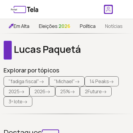
Em Alta
Eleições
2026
Política
Notícias
Lucas Paquetá
Explorar por tópicos
"fadiga fiscal"
"Michael"
14 Peaks
2025
2026
25%
2Future
3º lote
Destaques