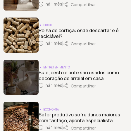
há 1 mês
Compartilhar
BRASIL
Rolha de cortiça: onde descartar e é
reciclável?
há 1 mês
Compartilhar
ENTRETENIMENTO
Bule, cesto e pote são usados como
decoração de arraial em casa
há 1 mês
Compartilhar
ECONOMIA
Setor produtivo sofre danos maiores
com tarifaço, aponta especialista
há 1 mês
Compartilhar