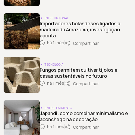
INTERNACIONAL
Importadores holandeses ligados a
madeira da Amazônia, investigação
aponta
há 1 mês
Compartilhar
TECNOLOGIA
Fungos permitem cultivar tijolos e
casas sustentáveis no futuro
há 1 mês
Compartilhar
ENTRETENIMENTO
Japandi: como combinar minimalismo e
aconchego na decoração
há 1 mês
Compartilhar