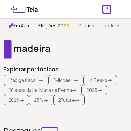
Em Alta
Eleições
2026
Política
Notícias
madeira
Explorar por tópicos
"fadiga fiscal"
"Michael"
14 Peaks
20 anos da Lei Maria da Penha
2025
2026
25%
2Future
Destaques