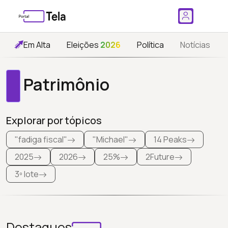
Em Alta
Eleições
2026
Política
Notícias
Patrimônio
Explorar por tópicos
"fadiga fiscal"
"Michael"
14 Peaks
2025
2026
25%
2Future
3º lote
Destaques