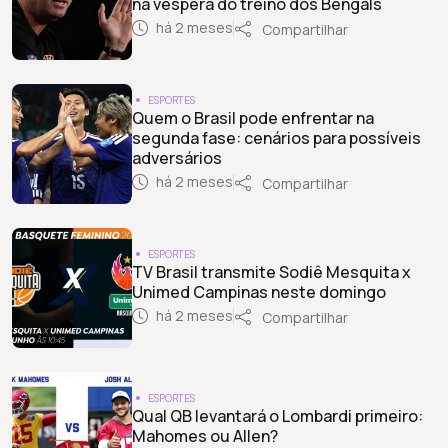
na véspera do treino dos Bengals
há 2 meses
Compartilhar
ESPORTES
Quem o Brasil pode enfrentar na
segunda fase: cenários para possíveis
adversários
há 2 meses
Compartilhar
ESPORTES
TV Brasil transmite Sodiê Mesquita x
Unimed Campinas neste domingo
há 2 meses
Compartilhar
ESPORTES
Qual QB levantará o Lombardi primeiro:
Mahomes ou Allen?