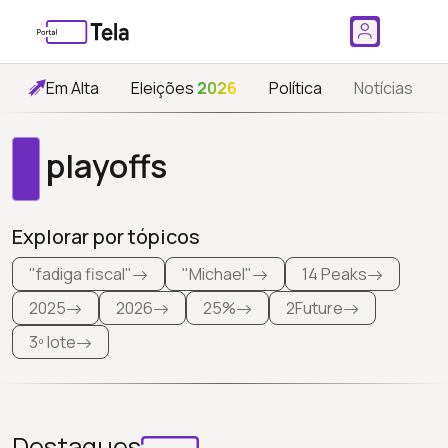
Em Alta
Eleições
2026
Política
Notícias
playoffs
Explorar por tópicos
"fadiga fiscal"
"Michael"
14 Peaks
2025
2026
25%
2Future
3º lote
Destaques