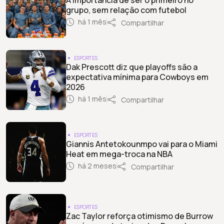
grupo, sem relação com futebol
há 1 mês
Compartilhar
ESPORTES
Dak Prescott diz que playoffs são a
expectativa mínima para Cowboys em
2026
há 1 mês
Compartilhar
ESPORTES
Giannis Antetokounmpo vai para o Miami
Heat em mega-troca na NBA
há 2 meses
Compartilhar
ESPORTES
Zac Taylor reforça otimismo de Burrow