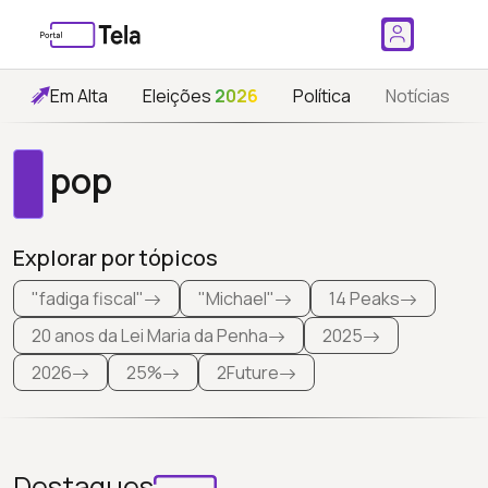
Em Alta
Eleições
2026
Política
Notícias
pop
Explorar por tópicos
"fadiga fiscal"
"Michael"
14 Peaks
20 anos da Lei Maria da Penha
2025
2026
25%
2Future
Destaques