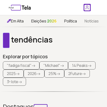
Em Alta
Eleições
2026
Política
Notícias
tendências
Explorar por tópicos
"fadiga fiscal"
"Michael"
14 Peaks
2025
2026
25%
2Future
3º lote
Destaques