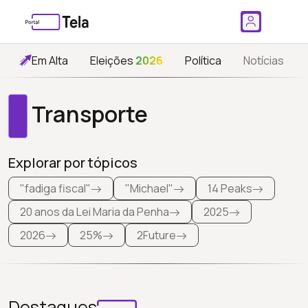
Em Alta
Eleições
2026
Política
Notícias
Transporte
Explorar por tópicos
"fadiga fiscal"
"Michael"
14 Peaks
20 anos da Lei Maria da Penha
2025
2026
25%
2Future
Destaques