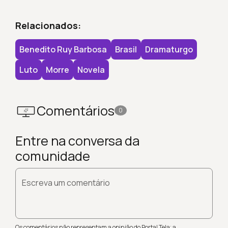
Relacionados:
Benedito Ruy Barbosa
Brasil
Dramaturgo
Luto
Morre
Novela
Comentários
0
Entre na conversa da
comunidade
Escreva um comentário
Os comentários não representam a opinião do Portal Tela; a