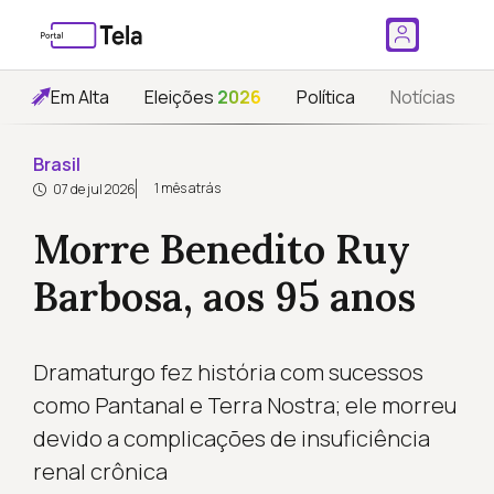
Em Alta
Eleições
2026
Política
Notícias
Brasil
1 mês atrás
07 de jul 2026
Morre Benedito Ruy
Barbosa, aos 95 anos
Dramaturgo fez história com sucessos
como Pantanal e Terra Nostra; ele morreu
devido a complicações de insuficiência
renal crônica