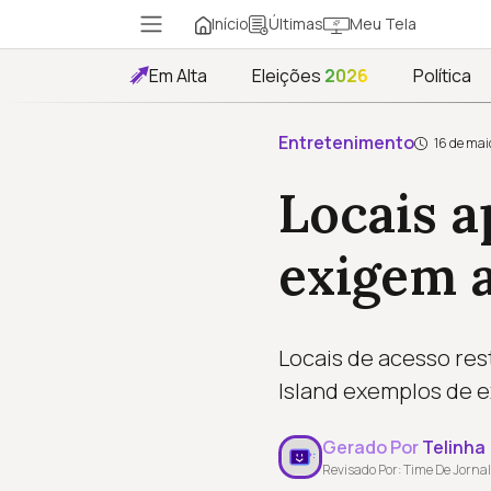
Início
Meu Tela
Últimas
Em Alta
Eleições
2026
Política
Entretenimento
16 de mai
Locais 
exigem a
Locais de acesso rest
Island exemplos de e
Gerado Por
Telinha
Revisado Por: Time De Jornal