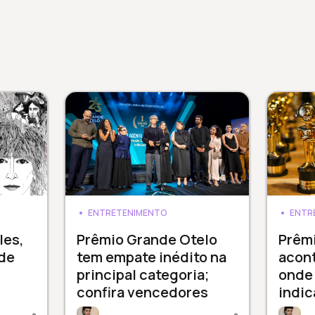
ENTRETENIMENTO
ENTR
les,
Prêmio Grande Otelo
Prêm
de
tem empate inédito na
acont
principal categoria;
onde 
confira vencedores
indi