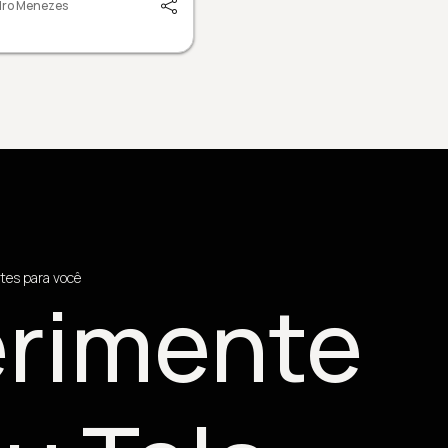
dro Menezes
tes para você
rimente