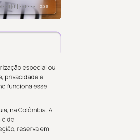
0:36
rização especial ou
, privacidade e
mo funciona esse
uia, na Colômbia. A
 é de
egião, reserva em