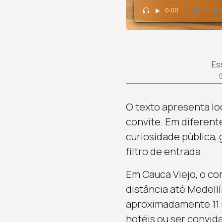
0:00
Es
O texto apresenta lo
convite. Em diferent
curiosidade pública,
filtro de entrada.
Em Cauca Viejo, o com
distância até Medell
aproximadamente 11 h
hotéis ou ser convid