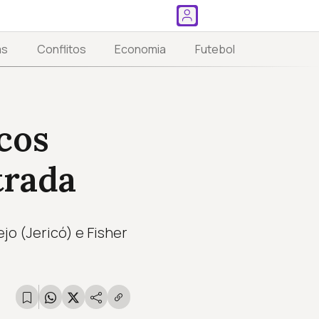
as
Conflitos
Economia
Futebol
cos
trada
jo (Jericó) e Fisher