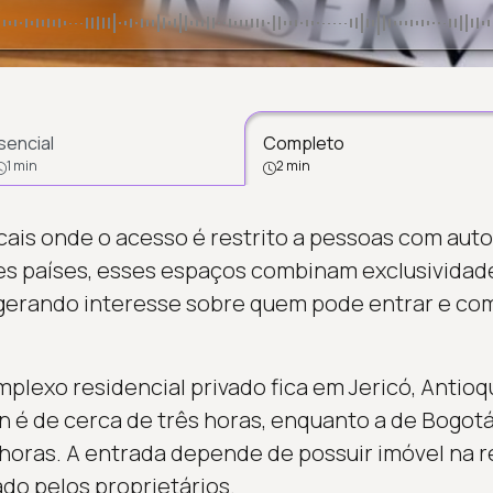
sencial
Completo
1 min
2 min
cais onde o acesso é restrito a pessoas com auto
es países, esses espaços combinam exclusividade
 gerando interesse sobre quem pode entrar e co
plexo residencial privado fica em Jericó, Antioq
ín é de cerca de três horas, enquanto a de Bogotá
oras. A entrada depende de possuir imóvel na r
ado pelos proprietários.