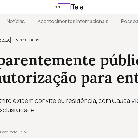
Notícias
Acontecimentos Internacionais
Pesso
3 meses atrás
o 2026
aparentemente públi
utorização para en
rito exigem convite ou residência, com Cauca Vie
xclusividade
ismo Portal Tela