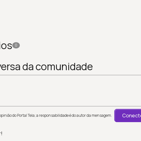
ios
0
versa da comunidade
Conecte
inião do Portal Tela; a responsabilidade é do autor da mensagem.
r!