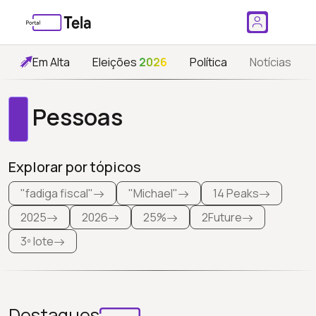
Em Alta
Eleições
2026
Política
Notícias
Pessoas
Explorar por tópicos
"fadiga fiscal"
"Michael"
14 Peaks
2025
2026
25%
2Future
3º lote
Destaques