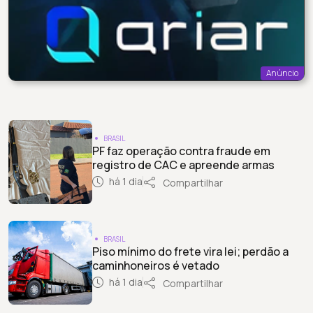
Anúncio
BRASIL
PF faz operação contra fraude em
registro de CAC e apreende armas
há 1 dia
Compartilhar
BRASIL
Piso mínimo do frete vira lei; perdão a
caminhoneiros é vetado
há 1 dia
Compartilhar