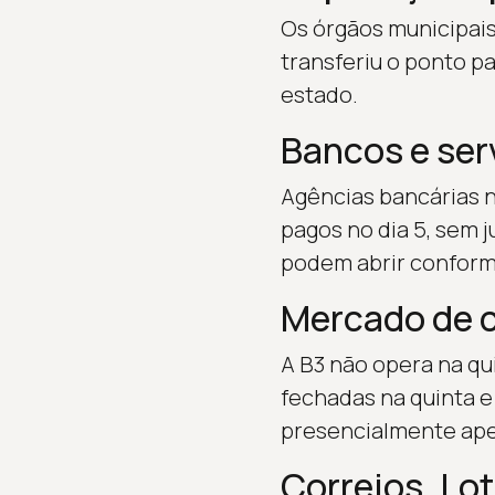
Os órgãos municipai
transferiu o ponto p
estado.
Bancos e ser
Agências bancárias 
pagos no dia 5, sem 
podem abrir conforme
Mercado de c
A B3 não opera na qu
fechadas na quinta e
presencialmente ape
Correios, Lo