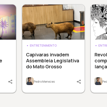
ENTRETENIMENTO
ENTR
Capivaras invadem
Revol
e
Assembleia Legislativa
comp
do Mato Grosso
lanç
Pedro Menezes
Pe