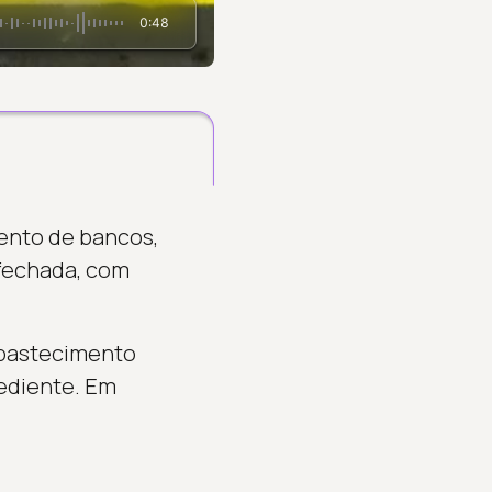
0:48
mento de bancos,
 fechada, com
abastecimento
ediente. Em