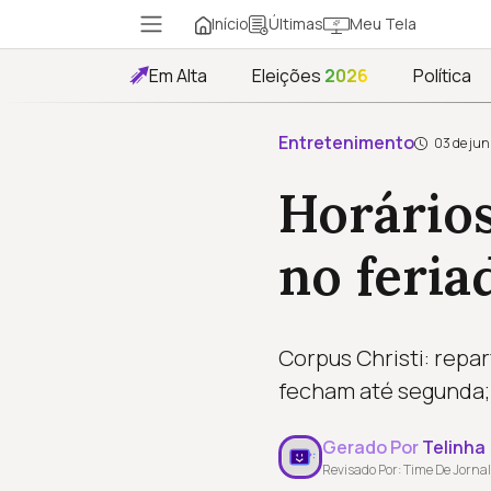
Início
Meu Tela
Últimas
Em Alta
Eleições
2026
Política
Entretenimento
03 de jun
Horários
no feria
Corpus Christi: repa
fecham até segunda
Gerado Por
Telinha
Revisado Por: Time De Jornal