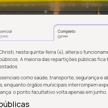
sencial
Completo
1 min
2 min
hristi, nesta quinta-feira (4), altera o funciona
públicos. A maioria das repartições públicas fica
estados.
essenciais como saúde, transporte, segurança e 
, enquanto órgãos municipais interrompem exp
ça: o ponto facultativo volta apenas em junho.
públicas