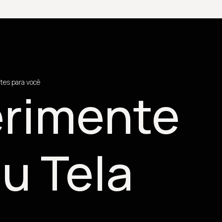
tes para você
rimente
u Tela