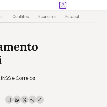
as
Conflitos
Economia
Futebol
hamento
i
 INSS e Correios