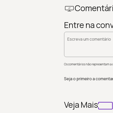
Comentár
Entre na con
Escreva um comentário
Os comentários não representam a op
Seja o primeiro a comenta
Veja Mais