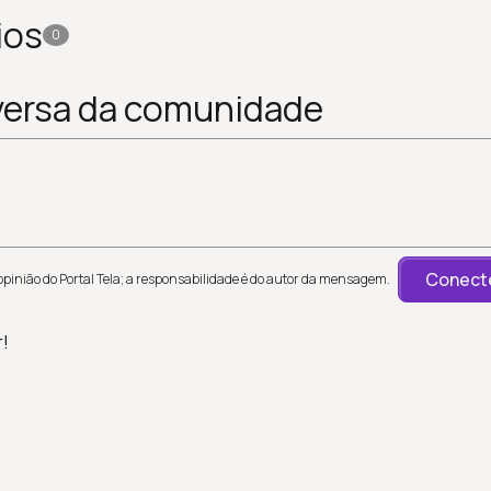
ios
0
versa da comunidade
Conecte
inião do Portal Tela; a responsabilidade é do autor da mensagem.
r!