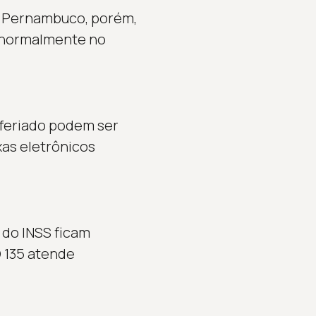
e Pernambuco, porém,
m normalmente no
feriado podem ser
xas eletrônicos
 do INSS ficam
O 135 atende