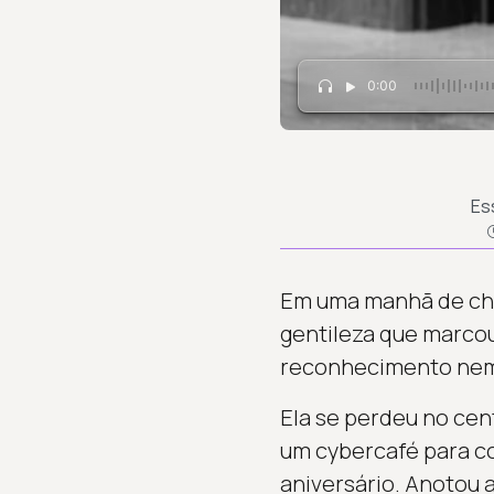
0:00
Es
Em uma manhã de chu
gentileza que marcou
reconhecimento nem 
Ela se perdeu no cen
um cybercafé para c
aniversário. Anotou 