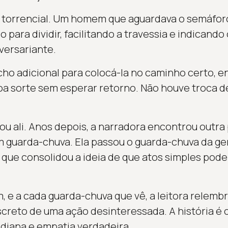
era torrencial. Um homem que aguardava o semáfo
 para dividir, facilitando a travessia e indicand
versariante.
ho adicional para colocá-la no caminho certo, e
a sorte sem esperar retorno. Não houve troca d
nou ali. Anos depois, a narradora encontrou outr
 guarda-chuva. Ela passou o guarda-chuva da gen
que consolidou a ideia de que atos simples pod
 e a cada guarda-chuva que vê, a leitora relembr
screto de uma ação desinteressada. A história é
idiana e empatia verdadeira.