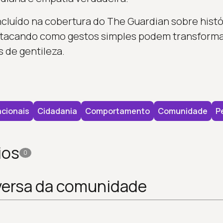
 incluído na cobertura do The Guardian sobre his
stacando como gestos simples podem transformar
s de gentileza.
cionais
Cidadania
Comportamento
Comunidade
P
ios
0
versa da comunidade