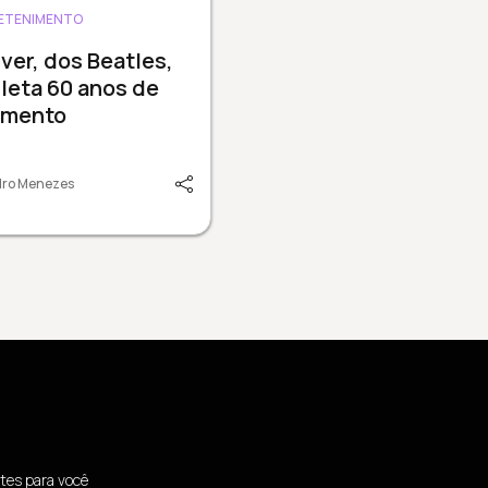
ETENIMENTO
ver, dos Beatles,
leta 60 anos de
amento
dro Menezes
tes para você