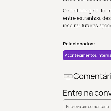
O relato original foi
entre estranhos, de
inspirar futuras açõe
Relacionados:
Acontecimentos Interna
Comentár
Entre na con
Escreva um comentário