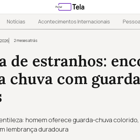
Notícias
Acontecimentos Internacionais
Pesso
2 meses atrás
 2026
a de estranhos: enc
na chuva com guard
s
ntileza: homem oferece guarda-chuva colorido, o
em lembrança duradoura