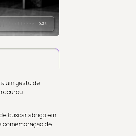
0:35
ra um gesto de
procurou
 de buscar abrigo em
a a comemoração de