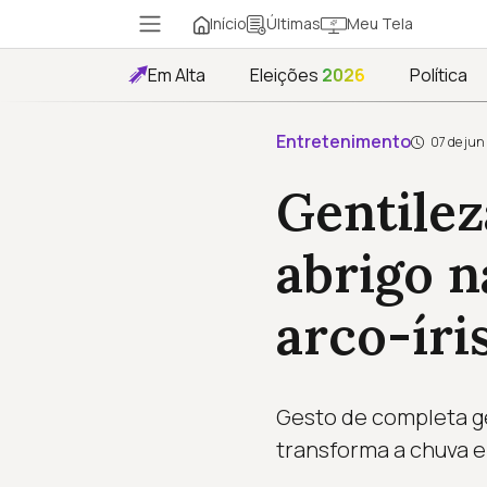
Início
Meu Tela
Últimas
Em Alta
Eleições
2026
Política
Entretenimento
07 de jun
Gentilez
abrigo 
arco-íri
Gesto de completa ge
transforma a chuva 