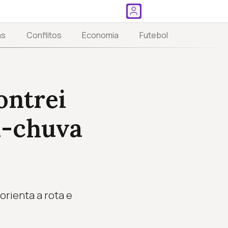
as
Conflitos
Economia
Futebol
ontrei
a-chuva
rienta a rota e