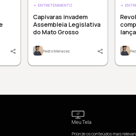
ENTRETENIMENTO
ENTR
Capivaras invadem
Revol
e
Assembleia Legislativa
comp
do Mato Grosso
lanç
Pedro Menezes
Pe
Meu Tela
Priorize os conteúdos mais relevan