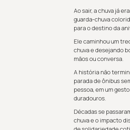
Ao sair, a chuva já 
guarda-chuva colorido
para o destino da ani
Ele caminhou um trec
chuva e desejando bo
mãos ou conversa.
A história não termi
parada de ônibus sem
pessoa, em um gesto 
duradouros.
Décadas se passaram,
chuva e o impacto di
de solidariedade cot