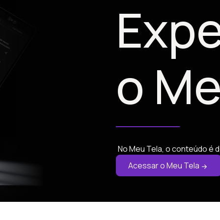
Expe
o Me
No Meu Tela, o conteúdo é d
Acessar o Meu Tela