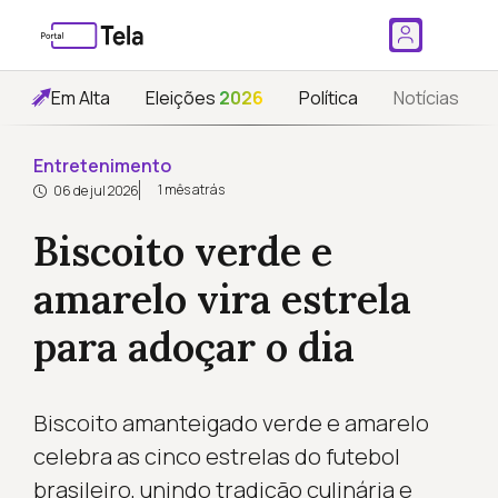
Em Alta
Eleições
2026
Política
Notícias
Entretenimento
1 mês atrás
06 de jul 2026
Biscoito verde e
amarelo vira estrela
para adoçar o dia
Biscoito amanteigado verde e amarelo
celebra as cinco estrelas do futebol
brasileiro, unindo tradição culinária e