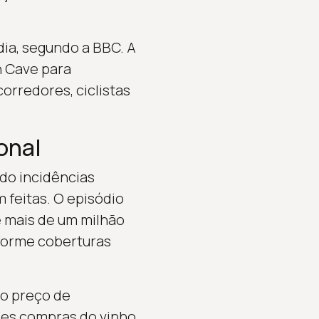
dia, segundo a BBC. A
 Cave para
orredores, ciclistas
onal
do incidências
feitas. O episódio
e mais de um milhão
nforme coberturas
lo preço de
des compras do vinho