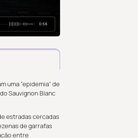
0:56
tam uma “epidemia” de
é do Sauvignon Blanc
de estradas cercadas
dezenas de garrafas
ação entre