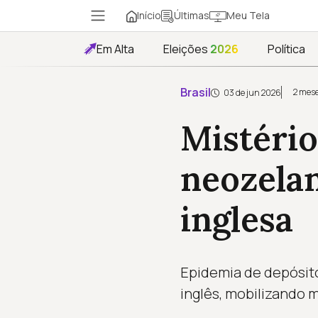
Início
Meu Tela
Últimas
Em Alta
Eleições
2026
Política
Brasil
2 mese
03 de jun 2026
Mistério
neozela
inglesa
Epidemia de depósito
inglês, mobilizando 