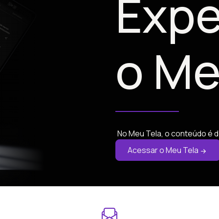
Expe
o Me
No Meu Tela, o conteúdo é d
Acessar o Meu Tela