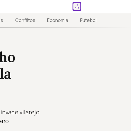
as
Conflitos
Economia
Futebol
nho
la
invade vilarejo
meno