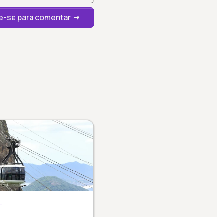
-se para comentar
L