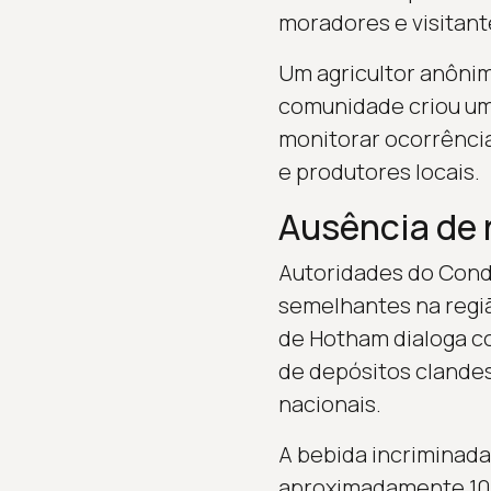
moradores e visitant
Um agricultor anônim
comunidade criou um
monitorar ocorrência
e produtores locais.
Ausência de r
Autoridades do Conda
semelhantes na regiã
de Hotham dialoga co
de depósitos clandes
nacionais.
A bebida incriminad
aproximadamente 10,7