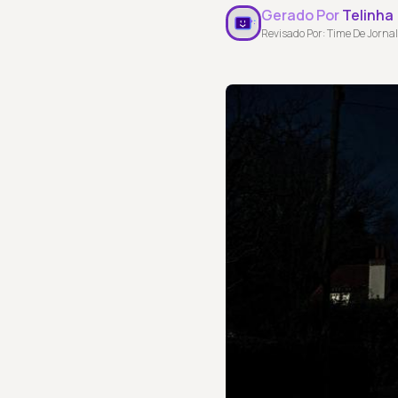
Gerado Por
Telinha
Revisado Por: Time De Jornal