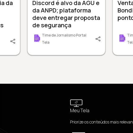
ia da
Discord é alvo da AGU e
Venta
da ANPD; plataforma
Bondi
deve entregar proposta
ponto
os
de segurança
Time de Jornalismo Portal
Tim
Tela
Tel
Meu Tela
Priorize os conteúdos mais relevan