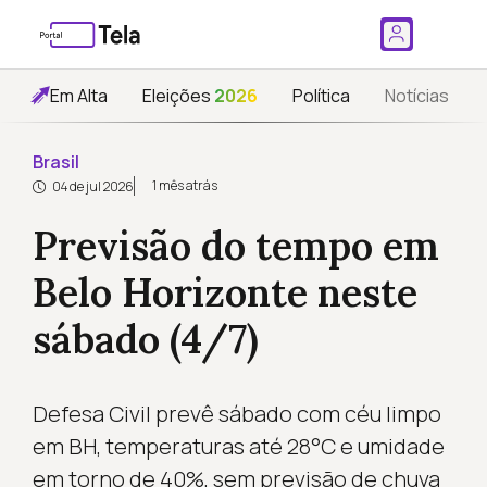
Em Alta
Eleições
2026
Política
Notícias
Brasil
1 mês atrás
04 de jul 2026
Previsão do tempo em
Belo Horizonte neste
sábado (4/7)
Defesa Civil prevê sábado com céu limpo
em BH, temperaturas até 28°C e umidade
em torno de 40%, sem previsão de chuva