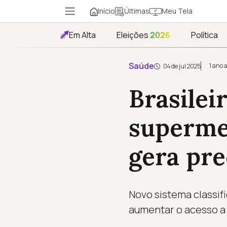
Início
Meu Tela
Últimas
Em Alta
Eleições
2026
Política
Saúde
1 ano 
04 de jul 2025
Brasilei
supermer
gera pr
Novo sistema classifi
aumentar o acesso a 