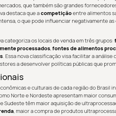
ercados, que também são grandes fornecedore
lva destaca que a
competição
entre alimentos s
ntensa, o que pode influenciar negativamente as
a categoriza os locais de venda em três grupos:
amente processados
,
fontes de alimentos pro
s
. Essa nova classificação visa facilitar a análise
estores a desenvolver políticas públicas que pro
ionais
conômicas e culturais de cada região do Brasil i
como Norte e Nordeste apresentam maior consum
 e Sudeste têm maior aquisição de ultraprocessad
 renda
, maior a compra de produtos ultraprocessa