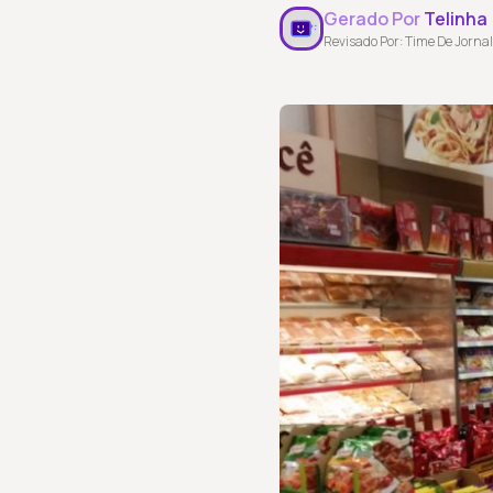
Gerado Por
Telinha
Revisado Por: Time De Jornal