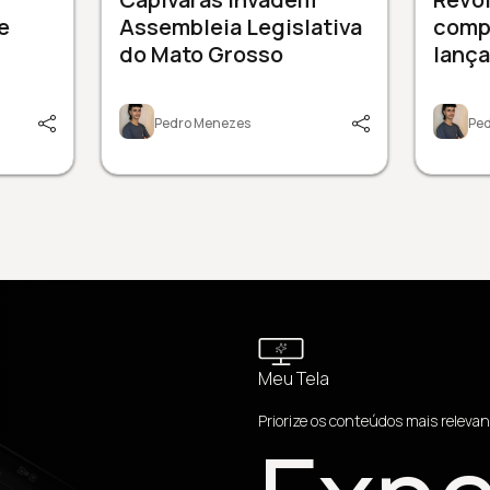
e
Assembleia Legislativa
comp
do Mato Grosso
lanç
Pedro Menezes
Pe
Meu Tela
Priorize os conteúdos mais relevan