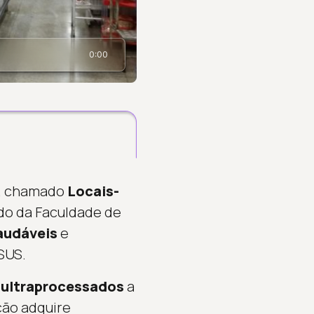
0:00
s, chamado
Locais-
ndo da Faculdade de
audáveis
e
SUS.
 ultraprocessados
a
ão adquire