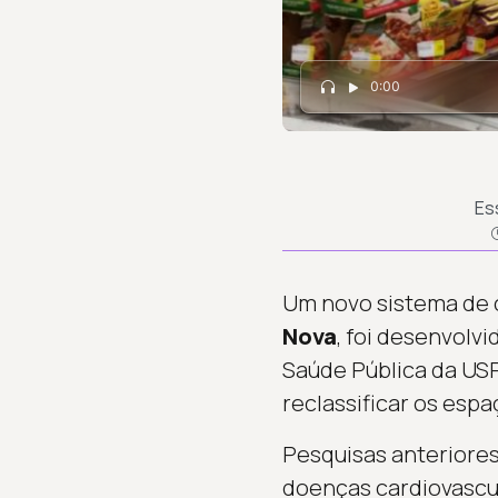
0:00
Es
Um novo sistema de c
Nova
, foi desenvolv
Saúde Pública da USP
reclassificar os esp
Pesquisas anteriore
doenças cardiovascul