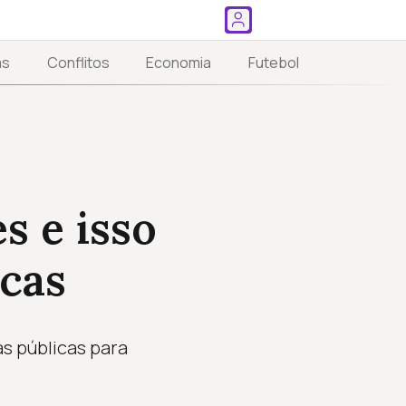
as
Conflitos
Economia
Futebol
s e isso
cas
as públicas para