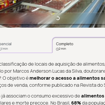
Carregando...
sencial
Completo
1 min
2 min
lassificação de locais de aquisição de alimento
ido por Marcos Anderson Lucas da Silva, doutora
. O objetivo é
melhorar o acesso a alimentos s
aços de venda, conforme publicado na Revista do 
s já associam o consumo excessivo de
alimentos
ares e morte precoce. No Brasil,
68%
da populaç