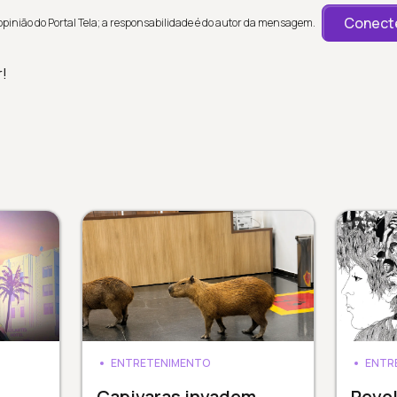
Conecte
inião do Portal Tela; a responsabilidade é do autor da mensagem.
r!
ENTRETENIMENTO
ENTR
Capivaras invadem
Revol