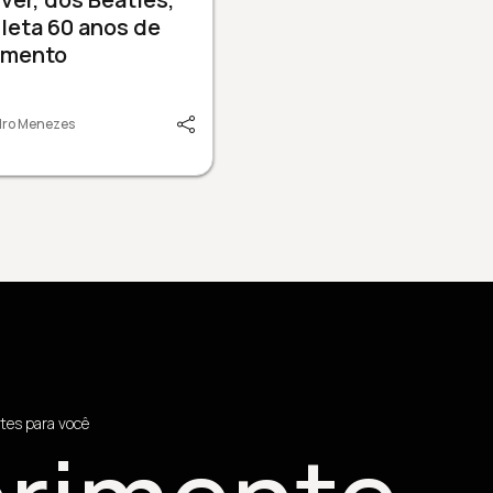
leta 60 anos de
amento
dro Menezes
tes para você