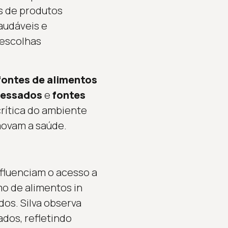
s de produtos
audáveis e
 escolhas
fontes de alimentos
cessados
e
fontes
 crítica do ambiente
movam a saúde.
nfluenciam o acesso a
o de alimentos in
os. Silva observa
dos, refletindo