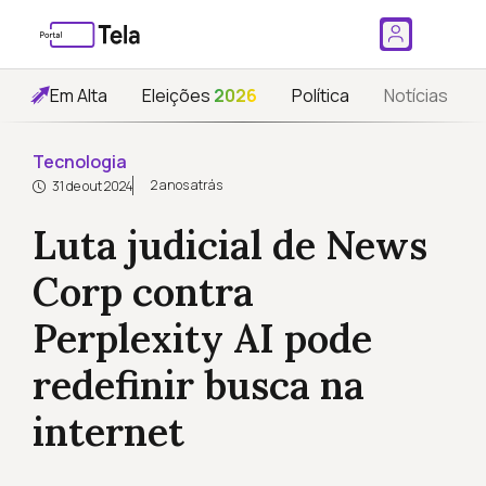
Em Alta
Eleições
2026
Política
Notícias
Tecnologia
2 anos atrás
31 de out 2024
Luta judicial de News
Corp contra
Perplexity AI pode
redefinir busca na
internet