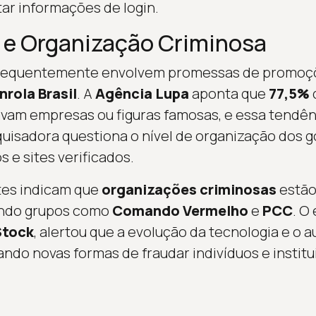
tar informações de login.
 e Organização Criminosa
 frequentemente envolvem promessas de promoç
rola Brasil
. A
Agência Lupa
aponta que
77,5%
vam empresas ou figuras famosas, e essa tendên
uisadora questiona o nível de organização dos go
 e sites verificados.
tes indicam que
organizações criminosas
estão
uindo grupos como
Comando Vermelho
e
PCC
. O
Stock
, alertou que a evolução da tecnologia e o
ando novas formas de fraudar indivíduos e institu