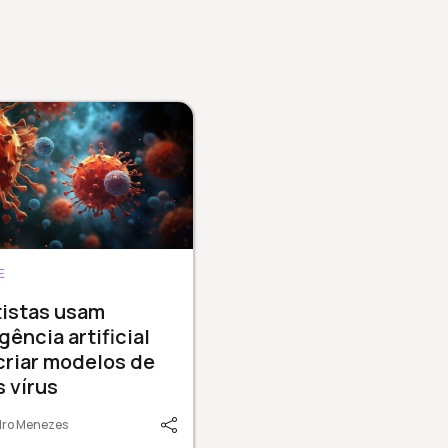
E
tistas usam
igência artificial
criar modelos de
 vírus
dro Menezes