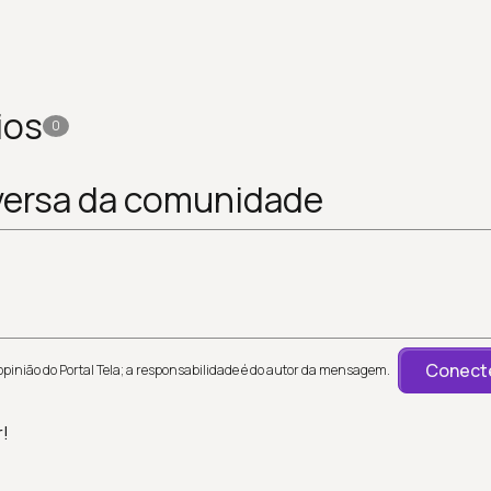
ios
0
versa da comunidade
Conecte
inião do Portal Tela; a responsabilidade é do autor da mensagem.
r!