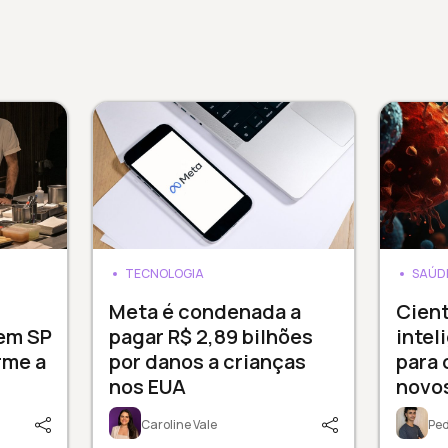
TECNOLOGIA
SAÚD
3
Meta é condenada a
Cien
 em SP
pagar R$ 2,89 bilhões
intel
rme a
por danos a crianças
para 
nos EUA
novos
Caroline Vale
Pe