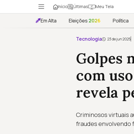
Início
Meu Tela
Últimas
Em Alta
Eleições
2026
Política
Tecnologia
23 de jun 2025
Golpes 
com uso d
revela p
Criminosos virtuais 
fraudes envolvendo f