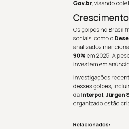
Gov.br
, visando cole
Crescimento
Os golpes no Brasil
sociais, como o
Desen
analisados menciona
90%
em 2025. A pesq
investem em anúncios
Investigações recen
desses golpes, incl
da
Interpol
,
Jürgen 
organizado estão cri
Relacionados: