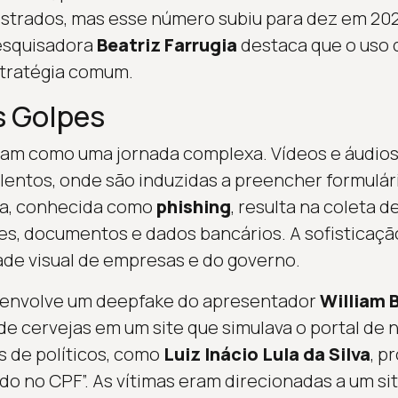
istrados, mas esse número subiu para dez em 20
pesquisadora
Beatriz Farrugia
destaca que o uso 
tratégia comum.
s Golpes
am como uma jornada complexa. Vídeos e áudios 
dulentos, onde são induzidas a preencher formulá
ica, conhecida como
phishing
, resulta na coleta 
s, documentos e dados bancários. A sofisticação 
ade visual de empresas e do governo.
 envolve um deepfake do apresentador
William 
e cervejas em um site que simulava o portal de 
 de políticos, como
Luiz Inácio Lula da Silva
, p
do no CPF”. As vítimas eram direcionadas a um sit