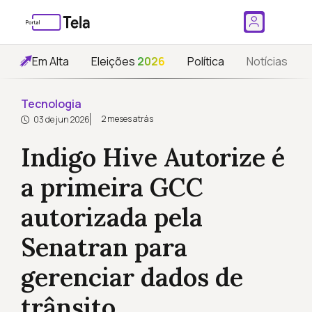
Em Alta
Eleições
2026
Política
Notícias
Tecnologia
2 meses atrás
03 de jun 2026
Indigo Hive Autorize é
a primeira GCC
autorizada pela
Senatran para
gerenciar dados de
trânsito