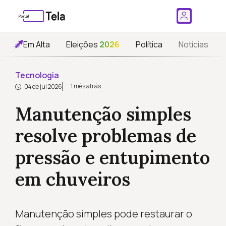
Em Alta
Eleições
2026
Política
Notícias
Tecnologia
1 mês atrás
04 de jul 2026
Manutenção simples
resolve problemas de
pressão e entupimento
em chuveiros
Manutenção simples pode restaurar o