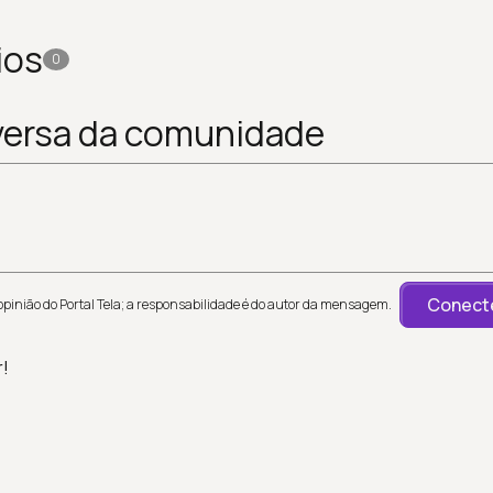
ios
0
versa da comunidade
Conecte
inião do Portal Tela; a responsabilidade é do autor da mensagem.
r!