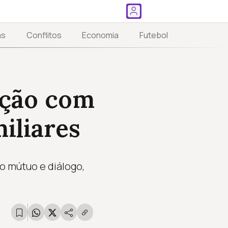
as
Conflitos
Economia
Futebol
ação com
iliares
o mútuo e diálogo,