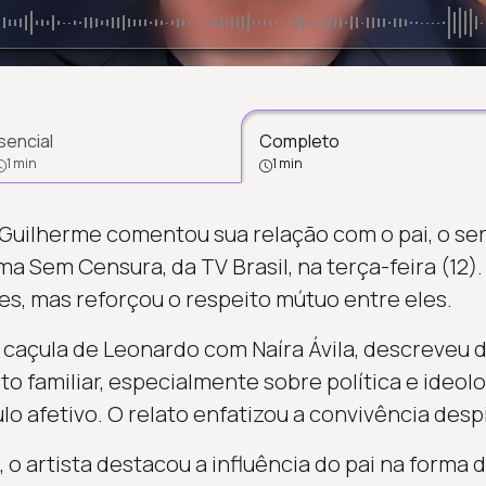
sencial
Completo
1 min
1 min
 Guilherme comentou sua relação com o pai, o se
a Sem Censura, da TV Brasil, na terça-feira (12)
es, mas reforçou o respeito mútuo entre eles.
o caçula de Leonardo com Naíra Ávila, descreveu 
 familiar, especialmente sobre política e ideolo
o afetivo. O relato enfatizou a convivência desp
o artista destacou a influência do pai na forma d