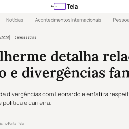
Notícias
Acontecimentos Internacionais
Pesso
3 meses atrás
o 2026
ilherme detalha rel
 e divergências fam
a divergências com Leonardo e enfatiza respeit
política e carreira.
ismo Portal Tela