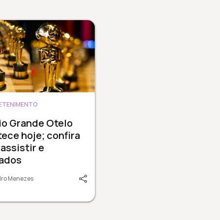
ETENIMENTO
io Grande Otelo
ece hoje; confira
assistir e
cados
dro Menezes