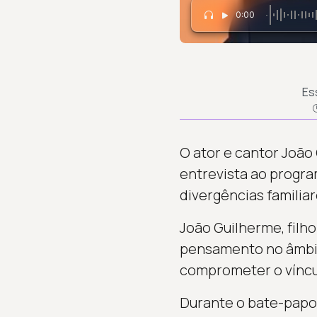
0:00
Es
O ator e cantor João
entrevista ao program
divergências familiar
João Guilherme, filh
pensamento no âmbito
comprometer o víncul
Durante o bate-papo, 