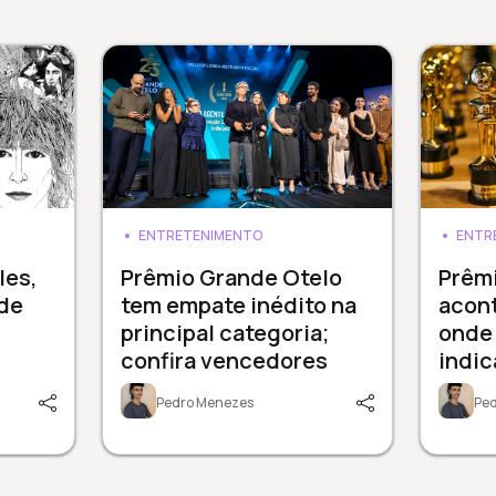
ENTRETENIMENTO
ENTR
les,
Prêmio Grande Otelo
Prêm
de
tem empate inédito na
acont
principal categoria;
onde 
confira vencedores
indi
Pedro Menezes
Pe