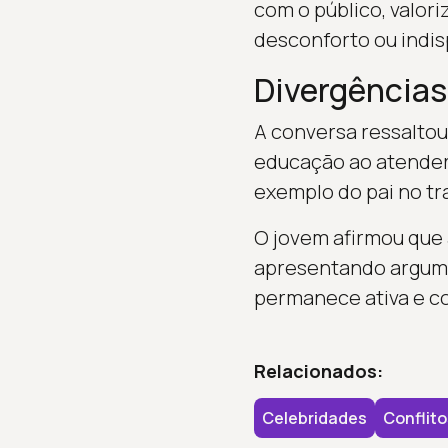
com o público, valo
desconforto ou indis
Divergências
A conversa ressaltou
educação ao atender
exemplo do pai no tr
O jovem afirmou que 
apresentando argume
permanece ativa e co
Relacionados:
Celebridades
Conflito