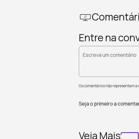
Comentár
Entre na con
Escreva um comentário
Os comentários não representam a op
Seja o primeiro a comenta
Veja Mais