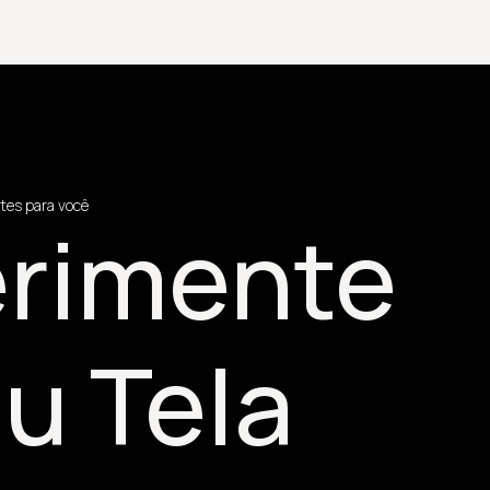
tes para você
rimente
u Tela