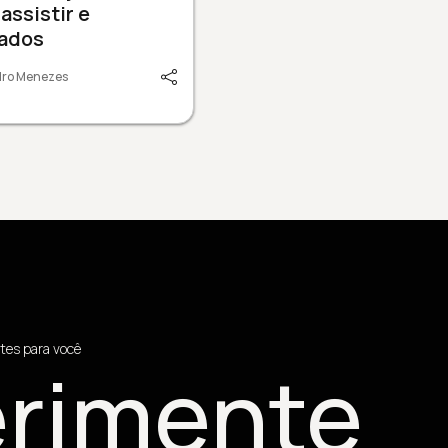
assistir e
cados
dro Menezes
tes para você
rimente