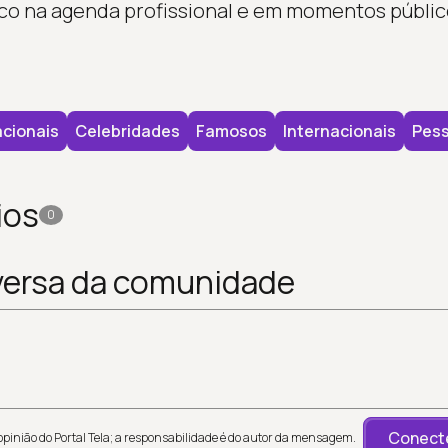
co na agenda profissional e em momentos públic
cionais
Celebridades
Famosos
Internacionais
Pes
ios
0
versa da comunidade
Conecte
inião do Portal Tela; a responsabilidade é do autor da mensagem.