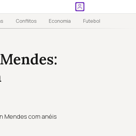
as
Conflitos
Economia
Futebol
 Mendes:
a
wn Mendes com anéis