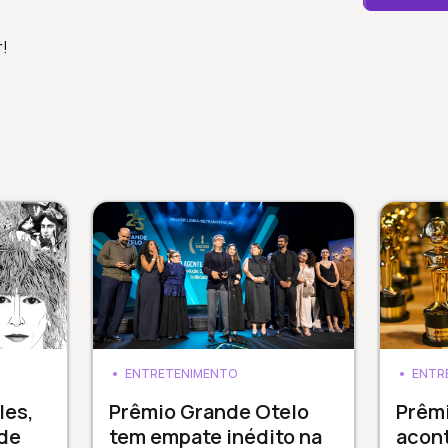
r!
ENTRETENIMENTO
ENTR
les,
Prêmio Grande Otelo
Prêm
de
tem empate inédito na
acont