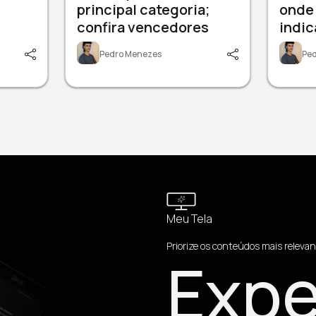
principal categoria;
onde 
confira vencedores
indi
Pedro Menezes
Pe
Meu Tela
Priorize os conteúdos mais relevan
Expe