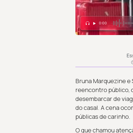
0:00
Es
Bruna Marquezine e 
reencontro público,
desembarcar de viage
do casal. A cena oco
públicas de carinho.
O que chamou atençã