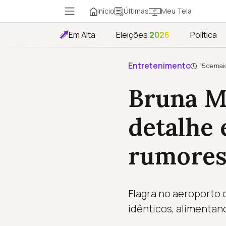
Início
Meu Tela
Últimas
Em Alta
Eleições
2026
Política
Entretenimento
15 de mai
Bruna M
detalhe
rumores
Flagra no aeroporto
idênticos, alimenta