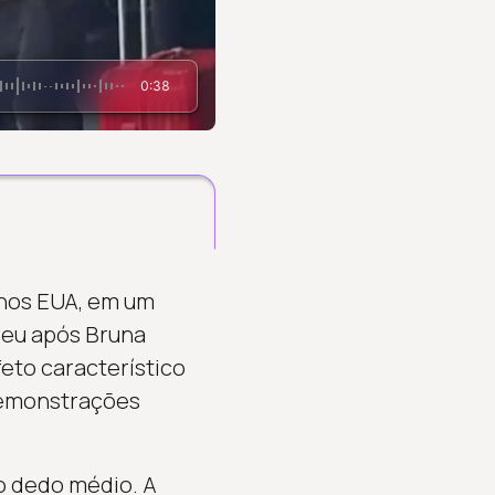
0:38
nos EUA, em um
reu após Bruna
eto característico
 demonstrações
o dedo médio. A