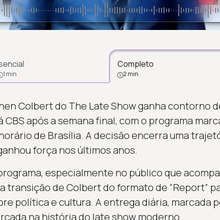
sencial
Completo
1 min
2 min
en Colbert do The Late Show ganha contorno def
 CBS após a semana final, com o programa marca
 horário de Brasília. A decisão encerra uma traj
ganhou força nos últimos anos.
rograma, especialmente no público que acompa
ransição de Colbert do formato de “Report” par
bre política e cultura. A entrega diária, marcada p
marcada na história do late show moderno.