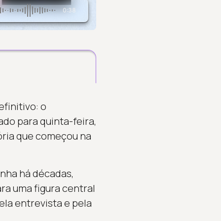
0:38
initivo: o
do para quinta-feira,
etória que começou na
nha há décadas,
a uma figura central
ela entrevista e pela