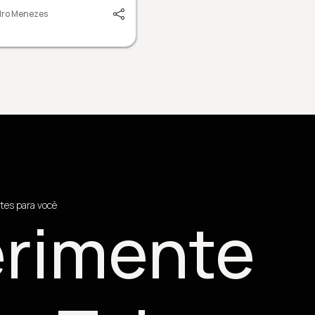
dro Menezes
tes para você
rimente