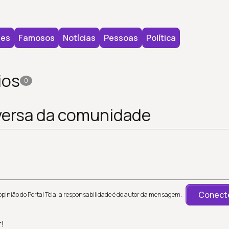
des
Famosos
Notícias
Pessoas
Política
ios
0
versa da comunidade
Conecte
inião do Portal Tela; a responsabilidade é do autor da mensagem.
r!