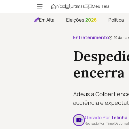
Início
Meu Tela
Últimas
Em Alta
Eleições
2026
Política
Entretenimento
19 de mai
Despedi
encerra
Adeus a Colbert encer
audiência e expectat
Gerado Por
Telinha
Revisado Por: Time De Jornal