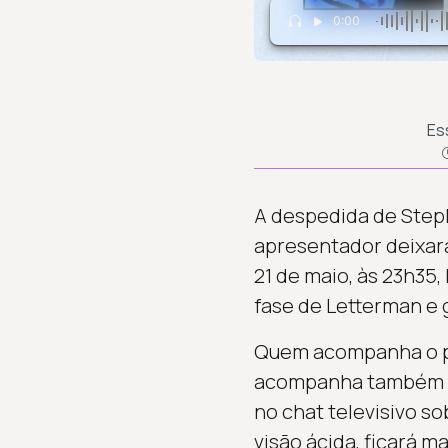
0:00
Es
A despedida de Steph
apresentador deixará
21 de maio, às 23h35,
fase de Letterman e 
Quem acompanha o p
acompanha também a t
no chat televisivo so
visão ácida, ficará 