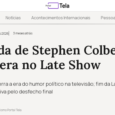
Notícias
Acontecimentos Internacionais
Pesso
3 meses atrás
o 2026
da de Stephen Colbe
 era no Late Show
ra a era do humor político na televisão; fim da 
iva pelo desfecho final
ismo Portal Tela