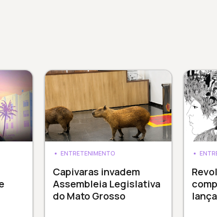
ENTRETENIMENTO
ENTR
Capivaras invadem
Revol
e
Assembleia Legislativa
comp
do Mato Grosso
lanç