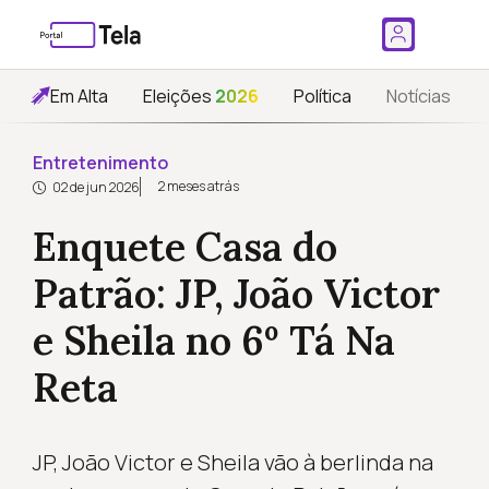
Em Alta
Eleições
2026
Política
Notícias
Entretenimento
2 meses atrás
02 de jun 2026
Enquete Casa do
Patrão: JP, João Victor
e Sheila no 6º Tá Na
Reta
JP, João Victor e Sheila vão à berlinda na