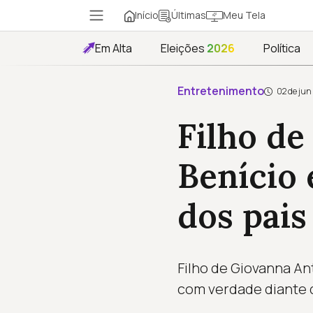
Início
Meu Tela
Últimas
Em Alta
Eleições
2026
Política
Entretenimento
02 de jun
Filho de
Benício 
dos pais
Filho de Giovanna An
com verdade diante d