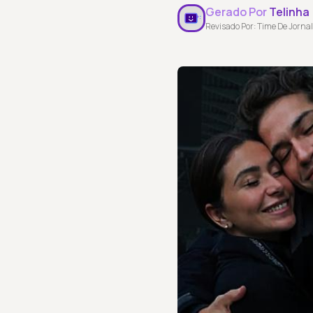
Gerado Por
Telinha
Revisado Por: Time De Jornal