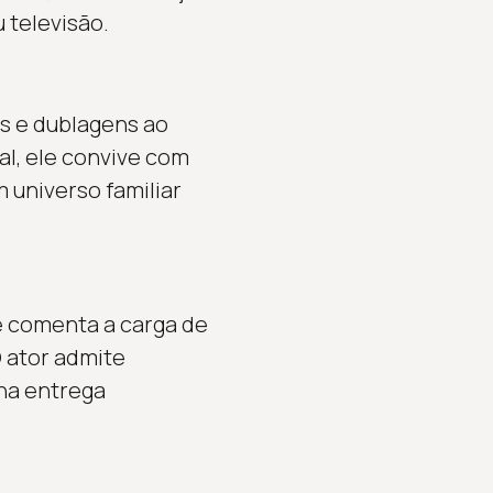
 televisão.
as e dublagens ao
al, ele convive com
 universo familiar
e comenta a carga de
 O ator admite
 na entrega