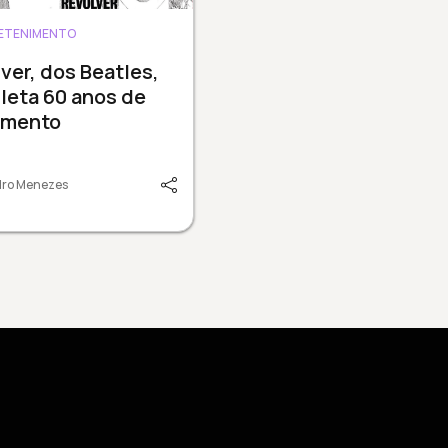
ETENIMENTO
ver, dos Beatles,
leta 60 anos de
amento
dro Menezes