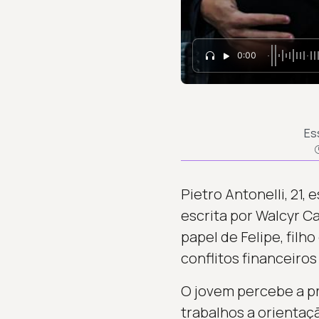
0:00
Es
Pietro Antonelli, 21
escrita por Walcyr Ca
papel de Felipe, fil
conflitos financeiros
O jovem percebe a pre
trabalhos a orientaç