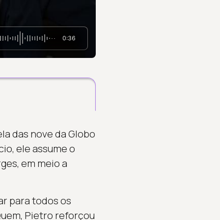
0:36
ela das nove da Globo
cio, ele assume o
rges, em meio a
ar para todos os
Quem, Pietro reforçou