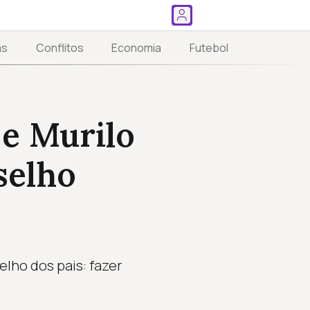
as
Conflitos
Economia
Futebol
 e Murilo
selho
lho dos pais: fazer