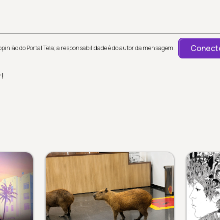
Conecte
inião do Portal Tela; a responsabilidade é do autor da mensagem.
r!