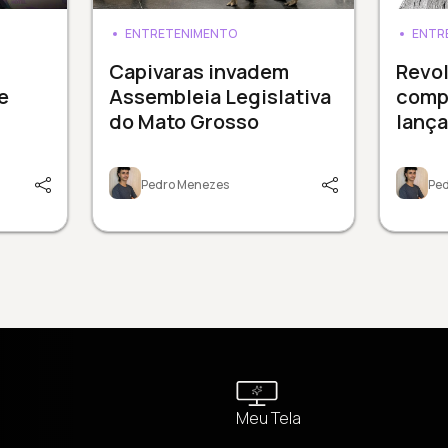
ENTRETENIMENTO
ENTR
Capivaras invadem
Revol
e
Assembleia Legislativa
comp
do Mato Grosso
lanç
Pedro Menezes
Pe
Meu Tela