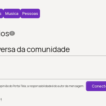
s
Musica
Pessoas
ios
0
versa da comunidade
Conecte
inião do Portal Tela; a responsabilidade é do autor da mensagem.
r!