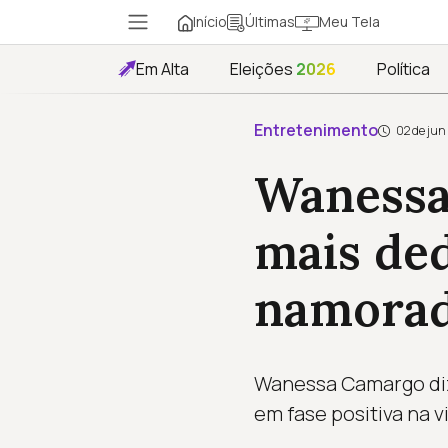
Início
Meu Tela
Últimas
Em Alta
Eleições
2026
Política
Entretenimento
02 de jun
Wanessa
mais de
namora
Wanessa Camargo diz
em fase positiva na v