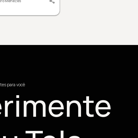
dro Menezes
tes para você
rimente