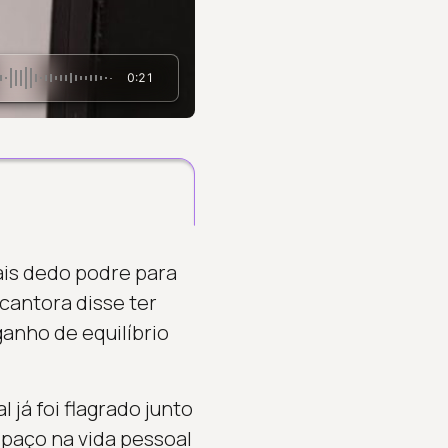
0:21
is dedo podre para
cantora disse ter
anho de equilíbrio
já foi flagrado junto
paço na vida pessoal