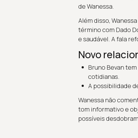
de Wanessa.
Além disso, Wanessa 
término com Dado Dol
e saudável. A fala r
Novo relaci
Bruno Bevan tem 
cotidianas.
A possibilidade 
Wanessa não comento
tom informativo e o
possíveis desdobrame