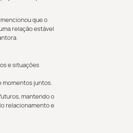
la mencionou que o
uma relação estável
antora.
os e situações
de momentos juntos.
futuros, mantendo o
do relacionamento e