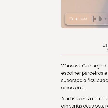
0:00
Es
Wanessa Camargo afi
escolher parceiros e
superado dificuldade
emocional.
A artista está namor
em várias ocasiões, 