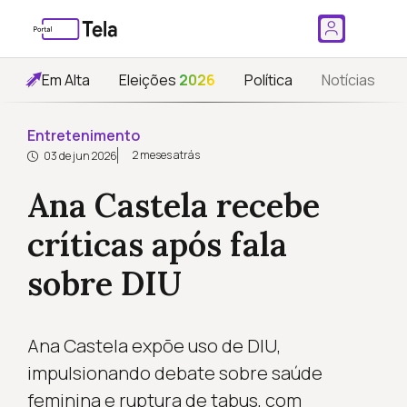
Em Alta
Eleições
2026
Política
Notícias
Entretenimento
2 meses atrás
03 de jun 2026
Ana Castela recebe
críticas após fala
sobre DIU
Ana Castela expõe uso de DIU,
impulsionando debate sobre saúde
feminina e ruptura de tabus, com