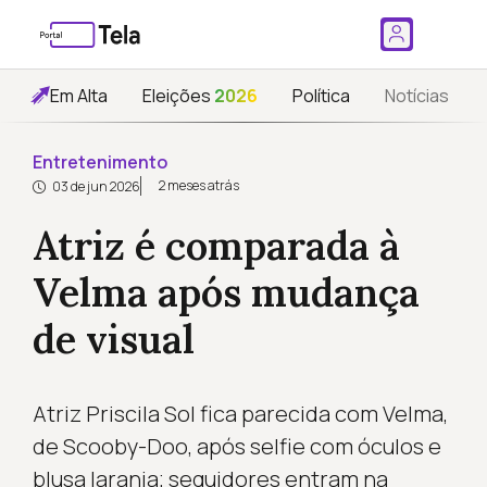
Em Alta
Eleições
2026
Política
Notícias
Entretenimento
2 meses atrás
03 de jun 2026
Atriz é comparada à
Velma após mudança
de visual
Atriz Priscila Sol fica parecida com Velma,
de Scooby-Doo, após selfie com óculos e
blusa laranja; seguidores entram na