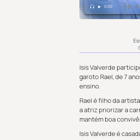
0:00
Es
Isis Valverde partici
garoto Rael, de 7 ano
ensino.
Rael é filho da arti
a atriz priorizar a c
mantém boa convivênc
Isis Valverde é casa