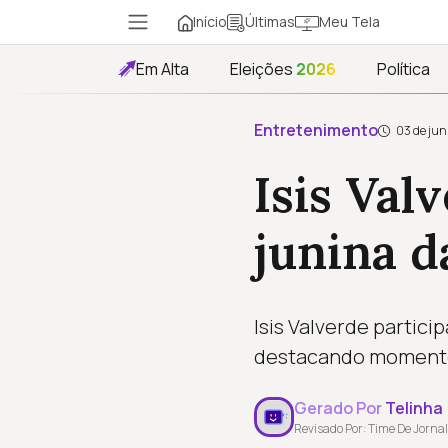
Início
Meu Tela
Últimas
Em Alta
Eleições
2026
Política
Entretenimento
03 de jun
Isis Val
junina d
Isis Valverde particip
destacando momento f
Gerado Por
Telinha
Revisado Por: Time De Jornal