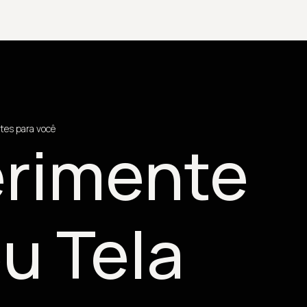
tes para você
rimente
u Tela