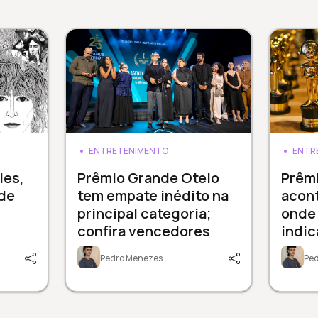
ENTRETENIMENTO
ENTR
les,
Prêmio Grande Otelo
Prêm
de
tem empate inédito na
acont
principal categoria;
onde 
confira vencedores
indi
Pedro Menezes
Pe