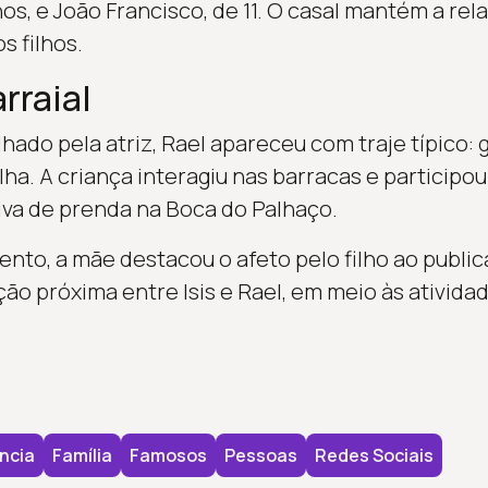
os, e João Francisco, de 11. O casal mantém a rel
s filhos.
rraial
hado pela atriz, Rael apareceu com traje típico: 
ha. A criança interagiu nas barracas e participou
iva de prenda na Boca do Palhaço.
to, a mãe destacou o afeto pelo filho ao publica
ção próxima entre Isis e Rael, em meio às ativida
ncia
Família
Famosos
Pessoas
Redes Sociais