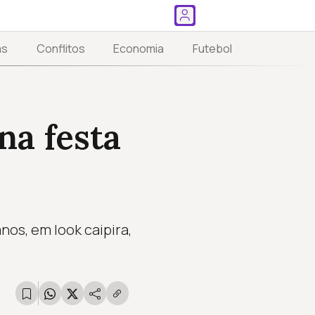
as
Conflitos
Economia
Futebol
na festa
anos, em look caipira,