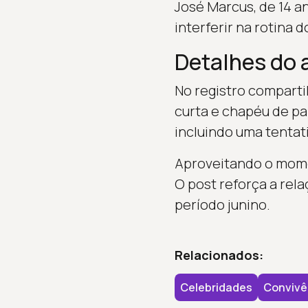
José Marcus, de 14 an
interferir na rotina do
Detalhes do a
No registro compartil
curta e chapéu de pal
incluindo uma tentat
Aproveitando o momen
O post reforça a rela
período junino.
Relacionados:
Celebridades
Convivê