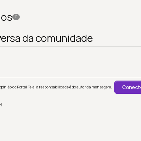
ios
0
versa da comunidade
Conecte
inião do Portal Tela; a responsabilidade é do autor da mensagem.
r!