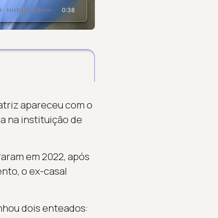
0:38
A atriz apareceu com o
a na instituição de
araram em 2022, após
ento, o ex-casal
anhou dois enteados: