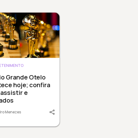
ETENIMENTO
io Grande Otelo
ece hoje; confira
assistir e
cados
dro Menezes