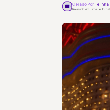
Gerado Por
Telinha
Revisado Por: Time De Jornal