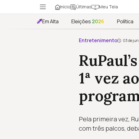
Início
Meu Tela
Últimas
Em Alta
Eleições
2026
Política
Entretenimento
03 de jun
RuPaul’s
1ª vez ao
program
Pela primeira vez, R
com três palcos, de