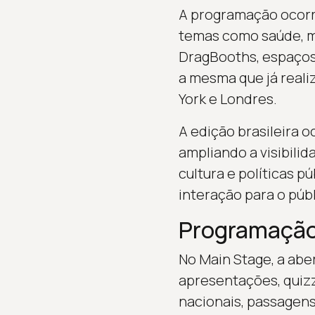
A programação ocorre
temas como saúde, mo
DragBooths, espaços 
a mesma que já reali
York e Londres.
A edição brasileira 
ampliando a visibili
cultura e políticas 
interação para o púb
Programação
No Main Stage, a abe
apresentações, quizz
nacionais, passagen