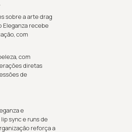
.
s sobre a arte drag
co Eleganza recebe
ucação, com
beleza, com
terações diretas
sessões de
leganza e
lip sync e runs de
rganização reforça a