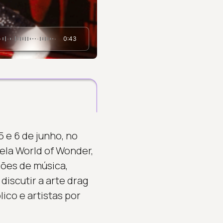
0:43
5 e 6 de junho, no
ela World of Wonder,
ções de música,
iscutir a arte drag
ico e artistas por