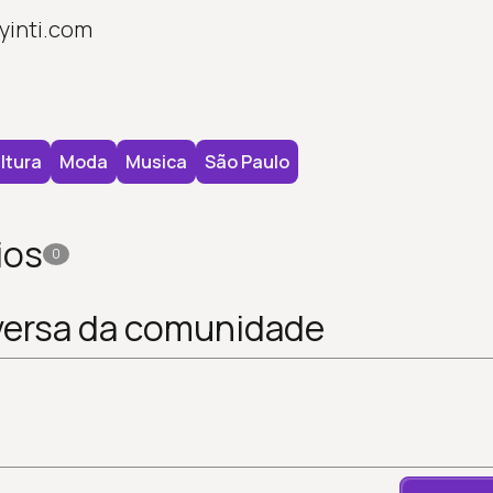
yinti.com
ltura
Moda
Musica
São Paulo
ios
0
versa da comunidade