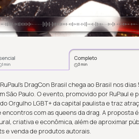
sencial
Completo
1 min
3 min
RuPaul’s DragCon Brasil chega ao Brasil nos dias 
m São Paulo. O evento, promovido por RuPaul e p
do Orgulho LGBT+ da capital paulista e traz atra
 encontros com as queens da drag. A proposta é d
al, criativa e econômica, além de aproximar públ
s e venda de produtos autorais.