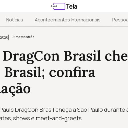
Notícias
Acontecimentos Internacionais
Pesso
2 meses atrás
 2026
 DragCon Brasil che
 Brasil; confira
ação
uPaul’s DragCon Brasil chega a São Paulo durante
bates, shows e meet-and-greets