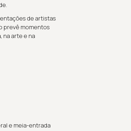
de.
entações de artistas
ão prevê momentos
, na arte e na
eral e meia-entrada