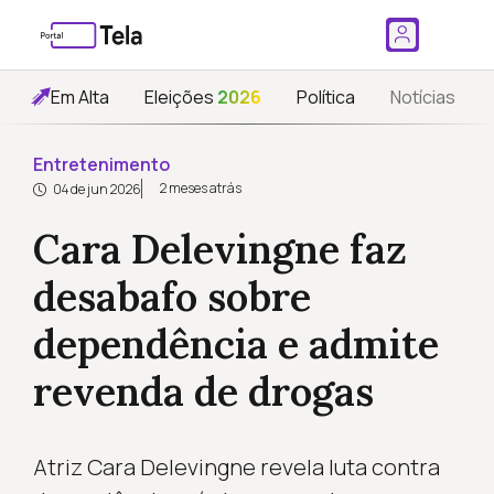
Em Alta
Eleições
2026
Política
Notícias
Entretenimento
2 meses atrás
04 de jun 2026
Cara Delevingne faz
desabafo sobre
dependência e admite
revenda de drogas
Atriz Cara Delevingne revela luta contra